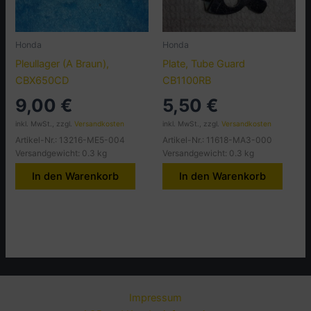
Honda
Honda
Pleullager (A Braun),
Plate, Tube Guard
CBX650CD
CB1100RB
9,00
€
5,50
€
inkl. MwSt., zzgl.
Versandkosten
inkl. MwSt., zzgl.
Versandkosten
Artikel-Nr.: 13216-ME5-004
Artikel-Nr.: 11618-MA3-000
Versandgewicht: 0.3 kg
Versandgewicht: 0.3 kg
In den Warenkorb
In den Warenkorb
Impressum