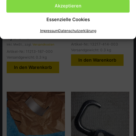
Akzeptieren
Honda
Honda
SEAL. BRTHR . Tube
Pleullager D, CB250T,T2
Essenzielle Cookies
NX50Z.MZ
9,50
€
Impressum
Datenschutzerklärung
1,50
€
inkl. MwSt., zzgl.
Versandkosten
Artikel-Nr.: 13217-414-003
inkl. MwSt., zzgl.
Versandkosten
Versandgewicht: 0.3 kg
Artikel-Nr.: 11213-187-000
Versandgewicht: 0.3 kg
In den Warenkorb
In den Warenkorb