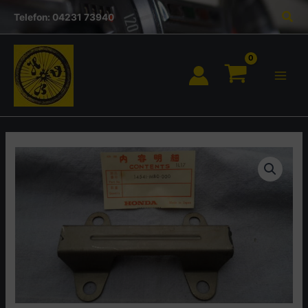
Inhalt
Zum
Suc
springen
Telefon: 04231 73940
Inhalt
springen