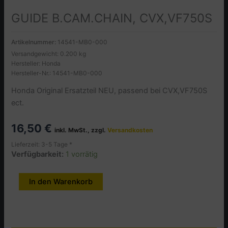
GUIDE B.CAM.CHAIN, CVX,VF750S
Artikelnummer:
14541-MB0-000
Versandgewicht: 0.200 kg
Hersteller: Honda
Hersteller-Nr.: 14541-MB0-000
Honda Original Ersatzteil NEU, passend bei CVX,VF750S
ect.
16,50
€
inkl. MwSt., zzgl.
Versandkosten
Lieferzeit: 3-5 Tage *
Verfügbarkeit:
1 vorrätig
GUIDE
In den Warenkorb
Alternative:
B.CAM.CHAIN,
CVX,VF750S
Menge