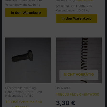
Artikel-Nr.: 2341-2087-716
inkl. MwSt., zzgl.
Versandkosten
Versandgewicht: 0.010 kg
Artikel-Nr.: 2511-2087-765
Versandgewicht: 0.05 kg
In den Warenkorb
In den Warenkorb
NICHT VORRÄTIG
Fahrgestell/Schaltung,
BMW 600
Handbremse, Starter- und
T9B063 FEDER +BMW600
Heizungszug Tafel 9
3,30
€
T9B055 Schraube 5×8