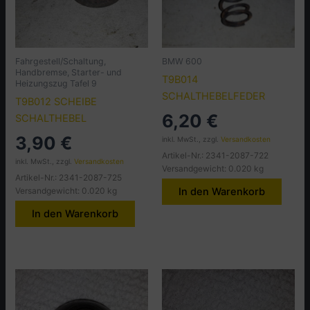
Fahrgestell/Schaltung,
BMW 600
Handbremse, Starter- und
T9B014
Heizungszug Tafel 9
SCHALTHEBELFEDER
T9B012 SCHEIBE
6,20
€
SCHALTHEBEL
3,90
€
inkl. MwSt., zzgl.
Versandkosten
Artikel-Nr.: 2341-2087-722
inkl. MwSt., zzgl.
Versandkosten
Versandgewicht: 0.020 kg
Artikel-Nr.: 2341-2087-725
Versandgewicht: 0.020 kg
In den Warenkorb
In den Warenkorb