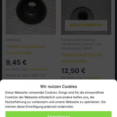
NICHT VORRÄTIG
BMW 600
Fahrgestell/Schaltung,
Handbremse, Starter- und
T9B015 HALBSCHALE
Heizungszug Tafel 9
SCHALTHEBEL
T9B016 KUGELTELLER
9,45
€
SCHALTHEBEL
12,50
€
inkl. MwSt., zzgl.
Versandkosten
Artikel-Nr.: 2341-2087-727
inkl. MwSt., zzgl.
Versandkosten
Versandgewicht: 0.010 kg
Artikel-Nr.: 2341-2087-726
Wir nutzen Cookies
Versandgewicht: 0.020 kg
In den Warenkorb
Diese Webseite verwendet Cookies. Einige sind für die einwandfreie
Weiterlesen
Funktion der Webseite erforderlich und andere helfen uns, die
Nutzerfahrung zu verbessern und unsere Webseite zu optimieren. Sie
können diese Einwilligung jederzeit widerrufen.
Akzeptieren