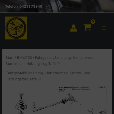
Inhalt
Zum
Suc
springen
Telefon: 04231 73940
Inhalt
springen
Start
/
BMW700
/ Fahrgestell/Schaltung, Handbremse,
Starter- und Heizungszug Tafel 9
Fahrgestell/Schaltung, Handbremse, Starter- und
Heizungszug Tafel 9