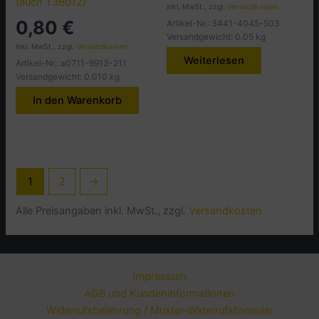
(auch T3B012)
inkl. MwSt., zzgl.
Versandkosten
0,80
€
Artikel-Nr.: 3441-4045-503
Versandgewicht: 0.05 kg
inkl. MwSt., zzgl.
Versandkosten
Weiterlesen
Artikel-Nr.: a0711-9913-211
Versandgewicht: 0.010 kg
In den Warenkorb
1
2
→
Alle Preisangaben inkl. MwSt., zzgl.
Versandkosten
Impressum
AGB und Kundeninformationen
Widerrufsbelehrung / Muster-Widerrufsformular