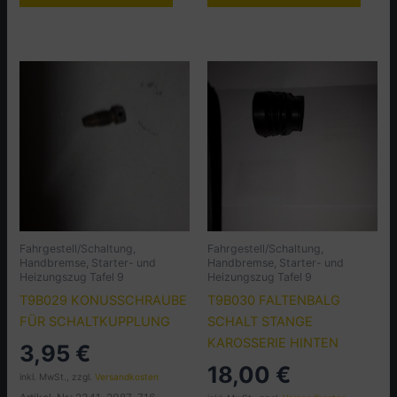
Fahrgestell/Schaltung,
Fahrgestell/Schaltung,
Handbremse, Starter- und
Handbremse, Starter- und
Heizungszug Tafel 9
Heizungszug Tafel 9
T9B029 KONUSSCHRAUBE
T9B030 FALTENBALG
FÜR SCHALTKUPPLUNG
SCHALT STANGE
KAROSSERIE HINTEN
3,95
€
18,00
€
inkl. MwSt., zzgl.
Versandkosten