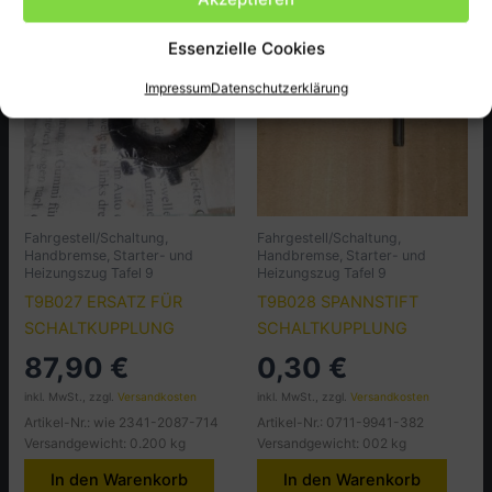
Essenzielle Cookies
Impressum
Datenschutzerklärung
Fahrgestell/Schaltung,
Fahrgestell/Schaltung,
Handbremse, Starter- und
Handbremse, Starter- und
Heizungszug Tafel 9
Heizungszug Tafel 9
T9B027 ERSATZ FÜR
T9B028 SPANNSTIFT
SCHALTKUPPLUNG
SCHALTKUPPLUNG
87,90
€
0,30
€
inkl. MwSt., zzgl.
Versandkosten
inkl. MwSt., zzgl.
Versandkosten
Artikel-Nr.: wie 2341-2087-714
Artikel-Nr.: 0711-9941-382
Versandgewicht: 0.200 kg
Versandgewicht: 002 kg
In den Warenkorb
In den Warenkorb