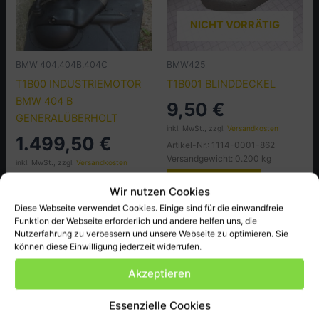
NICHT VORRÄTIG
BMW 404,404B,404C
BMW425
T1B00 INDUSTRIEMOTOR
T1B001 BLINDDECKEL
BMW 404 B
9,50
€
GENERALÜBERHOLT
inkl. MwSt., zzgl.
Versandkosten
1.499,50
€
Artikel-Nr.: 1114-0001-862
Versandgewicht: 0.200 kg
inkl. MwSt., zzgl.
Versandkosten
Artikel-Nr.: 40039
Weiterlesen
Wir nutzen Cookies
Versandgewicht: 85 kg
Diese Webseite verwendet Cookies. Einige sind für die einwandfreie
In den Warenkorb
Funktion der Webseite erforderlich und andere helfen uns, die
Nutzerfahrung zu verbessern und unsere Webseite zu optimieren. Sie
können diese Einwilligung jederzeit widerrufen.
Akzeptieren
Essenzielle Cookies