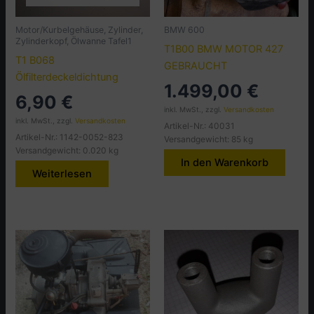
Motor/Kurbelgehäuse, Zylinder,
BMW 600
Zylinderkopf, Ölwanne Tafel1
T1B00 BMW MOTOR 427
T1 B068
GEBRAUCHT
Ölfilterdeckeldichtung
1.499,00
€
6,90
€
inkl. MwSt., zzgl.
Versandkosten
inkl. MwSt., zzgl.
Versandkosten
Artikel-Nr.: 40031
Artikel-Nr.: 1142-0052-823
Versandgewicht: 85 kg
Versandgewicht: 0.020 kg
In den Warenkorb
Weiterlesen