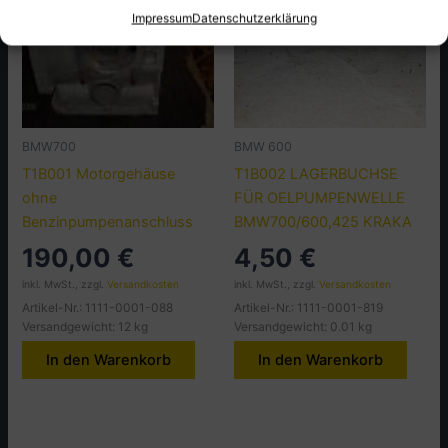
Impressum
Datenschutzerklärung
BMW700
BMW 600
T1B001 Motorgehäuse
T1B002 LAGERBUCHSE
ohne
FÜR OELPUMPENWELLE
Benzinpumpenanschluss
BMW700/600,425 KRAKA
190,00
€
4,50
€
inkl. MwSt., zzgl.
Versandkosten
inkl. MwSt., zzgl.
Versandkosten
Artikel-Nr.: 1111-0001-088
Artikel-Nr.: 1111-0001-819
Versandgewicht: 12 kg
Versandgewicht: 0.01 kg
In den Warenkorb
In den Warenkorb