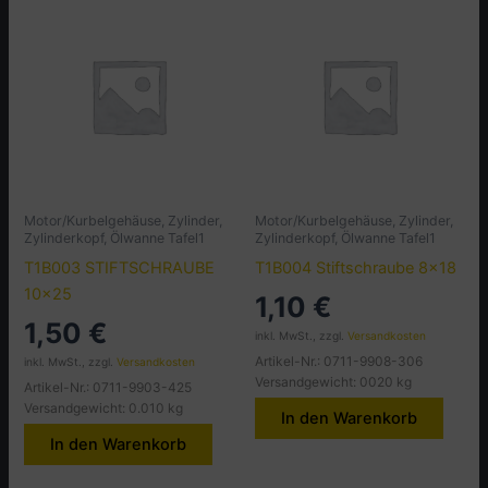
Motor/Kurbelgehäuse, Zylinder,
Motor/Kurbelgehäuse, Zylinder,
Zylinderkopf, Ölwanne Tafel1
Zylinderkopf, Ölwanne Tafel1
T1B003 STIFTSCHRAUBE
T1B004 Stiftschraube 8×18
10×25
1,10
€
1,50
€
inkl. MwSt., zzgl.
Versandkosten
Artikel-Nr.: 0711-9908-306
inkl. MwSt., zzgl.
Versandkosten
Versandgewicht: 0020 kg
Artikel-Nr.: 0711-9903-425
Versandgewicht: 0.010 kg
In den Warenkorb
In den Warenkorb