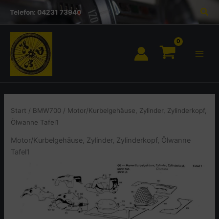
Inhalt
Zum
Suc
springen
Telefon: 04231 73940
Inhalt
springen
Start
/
BMW700
/ Motor/Kurbelgehäuse, Zylinder, Zylinderkopf,
Ölwanne Tafel1
Motor/Kurbelgehäuse, Zylinder, Zylinderkopf, Ölwanne
Tafel1