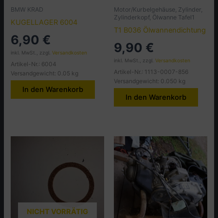
BMW KRAD
Motor/Kurbelgehäuse, Zylinder,
Zylinderkopf, Ölwanne Tafel1
KUGELLAGER 6004
T1 B036 Ölwannendichtung
6,90
€
9,90
€
inkl. MwSt., zzgl.
Versandkosten
inkl. MwSt., zzgl.
Versandkosten
Artikel-Nr.: 6004
Artikel-Nr.: 1113-0007-856
Versandgewicht: 0.05 kg
Versandgewicht: 0.050 kg
In den Warenkorb
In den Warenkorb
NICHT VORRÄTIG