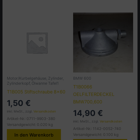
Motor/Kurbelgehäuse, Zylinder,
BMW 600
Zylinderkopf, Ölwanne Tafel1
T1B0066
T1B005 Stiftschraube 8×60
OELFILTERDECKEL
1,50
€
BMW700,600
14,90
€
inkl. MwSt., zzgl.
Versandkosten
Artikel-Nr.: 0711-9903-380
inkl. MwSt., zzgl.
Versandkosten
Versandgewicht: 0.020 kg
Artikel-Nr.: 1142-0052-740
Versandgewicht: 0.100 kg
In den Warenkorb