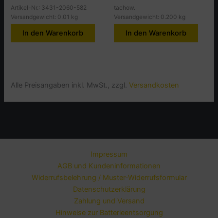
Artikel-Nr.: 3431-2060-582
tachow.
Versandgewicht: 0.01 kg
Versandgewicht: 0.200 kg
In den Warenkorb
In den Warenkorb
Alle Preisangaben inkl. MwSt., zzgl.
Versandkosten
Impressum
AGB und Kundeninformationen
Widerrufsbelehrung / Muster-Widerrufsformular
Datenschutzerklärung
Zahlung und Versand
Hinweise zur Batterieentsorgung