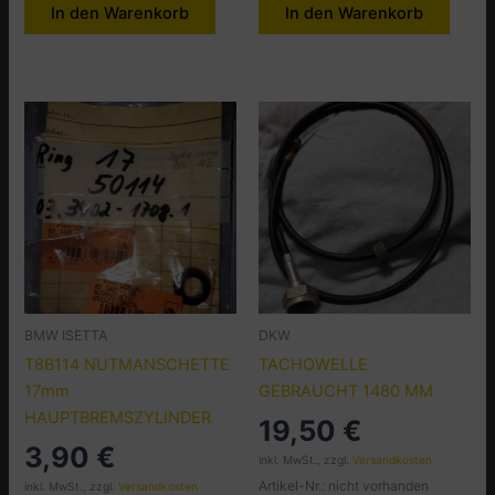
In den Warenkorb
In den Warenkorb
BMW ISETTA
DKW
T8B114 NUTMANSCHETTE
TACHOWELLE
17mm
GEBRAUCHT 1480 MM
HAUPTBREMSZYLINDER
19,50
€
3,90
€
inkl. MwSt., zzgl.
Versandkosten
Artikel-Nr.: nicht vorhanden
inkl. MwSt., zzgl.
Versandkosten