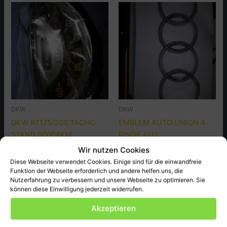
DKW
DKW
DKW RT175/200 TACHO
EMBLEM AUTO UNION 4
STAND 00004KM
RINGE ALU
Wir nutzen Cookies
129,50
€
119,00
€
Diese Webseite verwendet Cookies. Einige sind für die einwandfreie
inkl. MwSt., zzgl.
Versandkosten
inkl. MwSt., zzgl.
Versandkosten
Funktion der Webseite erforderlich und andere helfen uns, die
Artikel-Nr.: nicht vorhanden DKW
Artikel-Nr.: nicht vorhanden
Nutzerfahrung zu verbessern und unsere Webseite zu optimieren. Sie
Versandgewicht: 0.200 kg
können diese Einwilligung jederzeit widerrufen.
Emblem
Versandgewicht: 1 kg
In den Warenkorb
Akzeptieren
In den Warenkorb