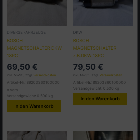
DIVERSE FAHRZEUGE
DKW
BOSCH
BOSCH
MAGNETSCHALTER DKW
MAGNETSCHALTER
18RC
z.B.DKW 18RC
69,50
€
79,50
€
inkl. MwSt., zzgl.
Versandkosten
inkl. MwSt., zzgl.
Versandkosten
Artikel-Nr.: 89203360100000
Artikel-Nr.: 89203360100000
Versandgewicht: 0.500 kg
o.verp.
Versandgewicht: 0.500 kg
In den Warenkorb
In den Warenkorb