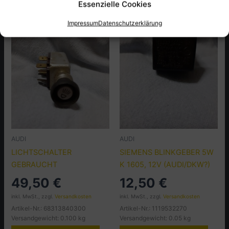
Essenzielle Cookies
Impressum
Datenschutzerklärung
AUDI
AUDI
LICHTSCHALTER
SIEMENS BLINKGEBER 5W
GEBRAUCHT
K 1605, 12V (AUDI/DKW?)
49,50
€
12,50
€
inkl. MwSt., zzgl.
Versandkosten
inkl. MwSt., zzgl.
Versandkosten
Artikel-Nr.: 68313840300
Artikel-Nr.: 1119532270
Versandgewicht: 0.100 kg
Versandgewicht: 0.05 kg