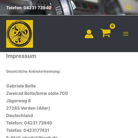
Inhalt
Zum
Suc
springen
Telefon: 04231 73940
Inhalt
springen
Impressum
Gesetzliche Anbieterkennung:
Gabriele Bolte
Zweirad Bolte/bmw oldie 700
Jägerweg 8
27283 Verden (Aller)
Deutschland
Telefon: 04231 73940
Telefax: 0423177431
E-Mail:
gbolte1@web.de