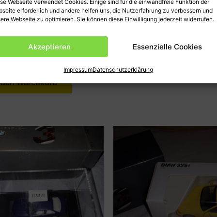
se Webseite verwendet Cookies. Einige sind für die einwandfreie Funktion der
7, 1:87
29,50
€
seite erforderlich und andere helfen uns, die Nutzerfahrung zu verbessern und
ere Webseite zu optimieren. Sie können diese Einwilligung jederzeit widerrufen.
,50
€
inkl. MwSt., zzgl.
Versandkosten
Artikel-Nr.: 80419422187
t., zzgl.
Versandkosten
Akzeptieren
Essenzielle Cookies
Versandgewicht: 0.100 kg
-Nr.: 80419421438
gewicht: 0.100 kg
In den Warenkorb
Impressum
Datenschutzerklärung
 den Warenkorb