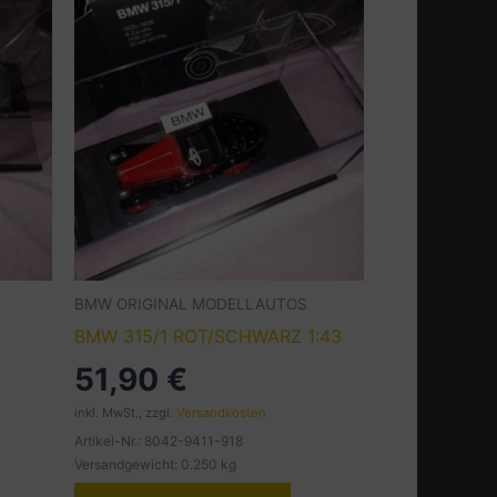
BMW ORIGINAL MODELLAUTOS
BMW 315/1 ROT/SCHWARZ 1:43
51,90
€
inkl. MwSt., zzgl.
Versandkosten
Artikel-Nr.: 8042-9411-918
Versandgewicht: 0.250 kg