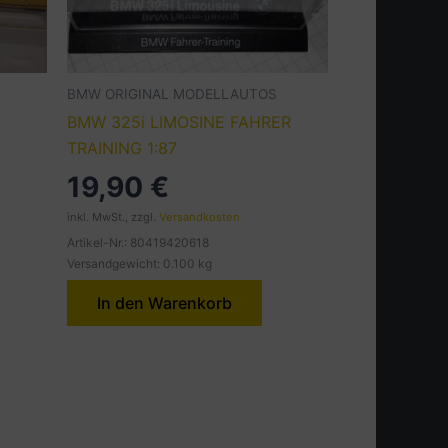
BMW ORIGINAL MODELLAUTOS
BMW 325i LIMOSINE FAHRER
TRAINING 1:87
19,90
€
inkl. MwSt., zzgl.
Versandkosten
Artikel-Nr.: 80419420618
Versandgewicht: 0.100 kg
In den Warenkorb