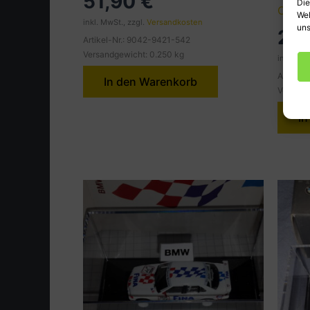
51,90
€
Die
CUP`9
Web
inkl. MwSt., zzgl.
Versandkosten
uns
29
Artikel-Nr.: 9042-9421-542
Versandgewicht: 0.250 kg
inkl. MwS
Artikel
In den Warenkorb
Versand
In