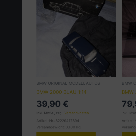
BMW ORIGINAL MODELLAUTOS
BMW O
BMW 2000 BLAU 1:14
BMW 
39,90
€
79
inkl. MwSt., zzgl.
Versandkosten
inkl. MwS
Artikel-Nr.: 82229417894
Artikel
Versandgewicht: 0.100 kg
Versand