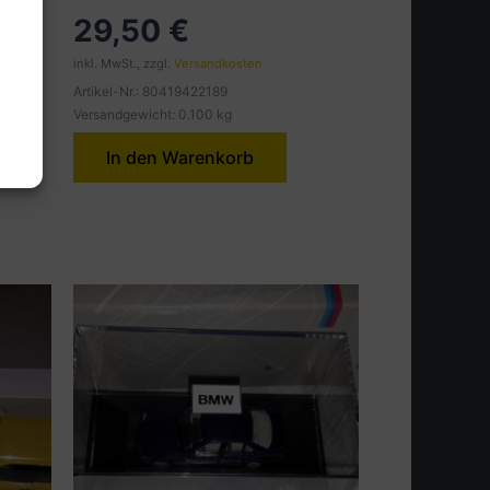
29,50
€
inkl. MwSt., zzgl.
Versandkosten
Artikel-Nr.: 80419422189
Versandgewicht: 0.100 kg
In den Warenkorb