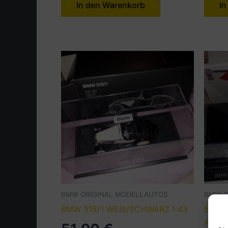
In den Warenkorb
In
BMW ORIGINAL MODELLAUTOS
BMW O
BMW 315/1 WEIß/SCHWARZ 1:43
BMW 
ALEX