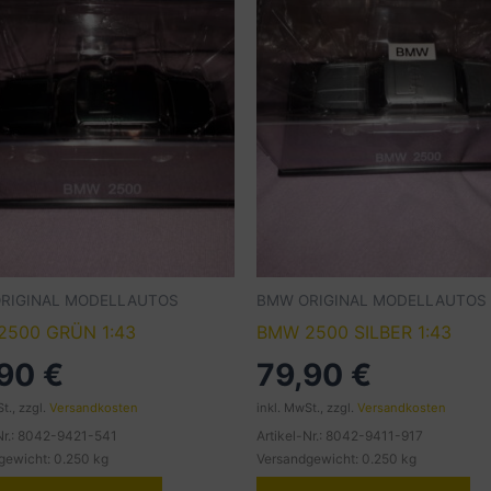
RIGINAL MODELLAUTOS
BMW ORIGINAL MODELLAUTOS
2500 GRÜN 1:43
BMW 2500 SILBER 1:43
,90
€
79,90
€
t., zzgl.
Versandkosten
inkl. MwSt., zzgl.
Versandkosten
-Nr.: 8042-9421-541
Artikel-Nr.: 8042-9411-917
gewicht: 0.250 kg
Versandgewicht: 0.250 kg