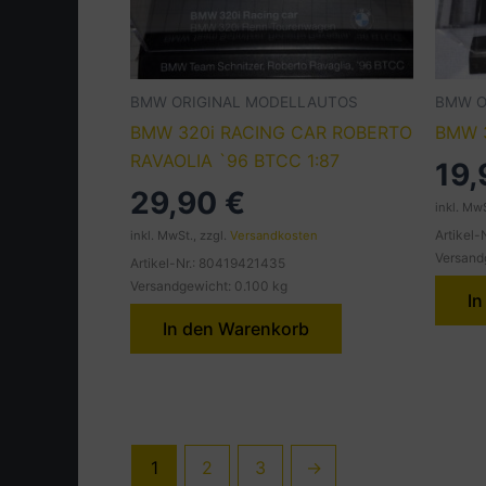
BMW ORIGINAL MODELLAUTOS
BMW O
BMW 320i RACING CAR ROBERTO
BMW 3
RAVAOLIA `96 BTCC 1:87
19
29,90
€
inkl. MwS
Artikel-
inkl. MwSt., zzgl.
Versandkosten
Versand
Artikel-Nr.: 80419421435
Versandgewicht: 0.100 kg
In
In den Warenkorb
1
2
3
→