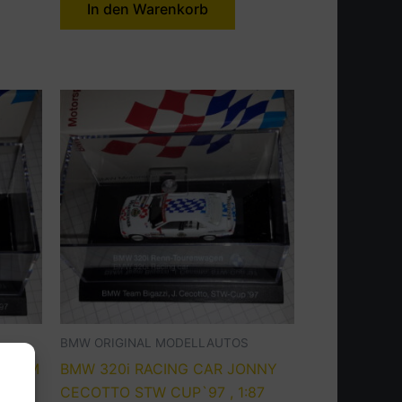
In den Warenkorb
BMW ORIGINAL MODELLAUTOS
ACHIM
BMW 320i RACING CAR JONNY
CECOTTO STW CUP`97 , 1:87