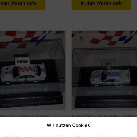
 den Warenkorb
In den Warenkorb
RIGINAL MODELLAUTOS
BMW ORIGINAL MODELLAUTOS
Wir nutzen Cookies
320i RACING CAR
BMW 320i RACING CAR JO
ANDER BURGSTALLER STW
WINKELHOCK `97, 1:87