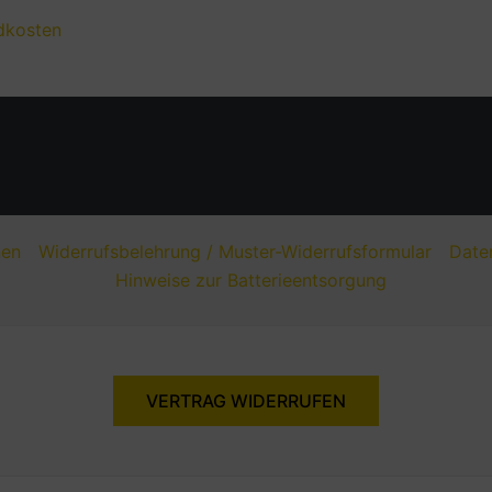
dkosten
nen
Widerrufsbelehrung / Muster-Widerrufsformular
Date
Hinweise zur Batterieentsorgung
VERTRAG WIDERRUFEN