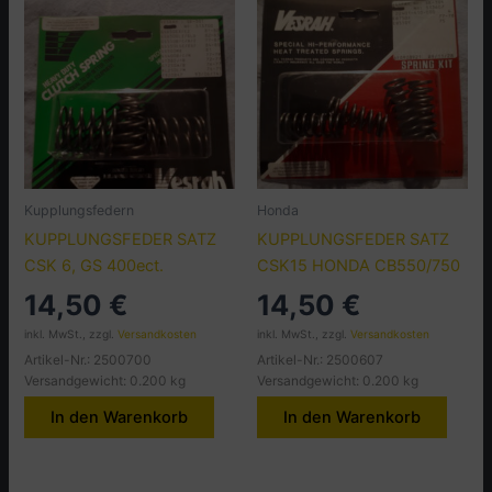
Kupplungsfedern
Honda
KUPPLUNGSFEDER SATZ
KUPPLUNGSFEDER SATZ
CSK 6, GS 400ect.
CSK15 HONDA CB550/750
14,50
€
14,50
€
inkl. MwSt., zzgl.
Versandkosten
inkl. MwSt., zzgl.
Versandkosten
Artikel-Nr.: 2500700
Artikel-Nr.: 2500607
Versandgewicht: 0.200 kg
Versandgewicht: 0.200 kg
In den Warenkorb
In den Warenkorb