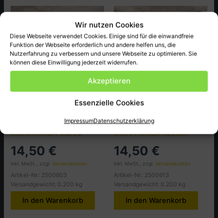
Wir nutzen Cookies
Diese Webseite verwendet Cookies. Einige sind für die einwandfreie
Funktion der Webseite erforderlich und andere helfen uns, die
Nutzerfahrung zu verbessern und unsere Webseite zu optimieren. Sie
können diese Einwilligung jederzeit widerrufen.
Akzeptieren
Essenzielle Cookies
Honda
Honda
Impressum
Datenschutzerklärung
KUPPLUNGSFEDER SATZ
KUPPLUNGSFEDER SATZ
CSK4 HONDA CB750
CSK9 HONDA XL200R
14,50
€
14,50
€
inkl. MwSt., zzgl.
Versandkosten
inkl. MwSt., zzgl.
Versandkosten
Artikel-Nr.: 2500603
Artikel-Nr.: 2500613
Versandgewicht: 0.200 kg
Versandgewicht: 0.200 kg
In den Warenkorb
In den Warenkorb