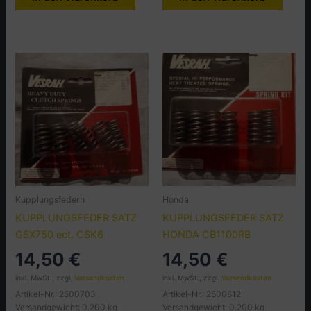
Kupplungsfedern
Honda
KUPPLUNGSFEDER SATZ
KUPPLUNGSFEDER SATZ
GSX750 ect. CSK6
HONDA CB1100RB
14,50
€
14,50
€
inkl. MwSt., zzgl.
Versandkosten
inkl. MwSt., zzgl.
Versandkosten
Artikel-Nr.: 2500703
Artikel-Nr.: 2500612
Versandgewicht: 0.200 kg
Versandgewicht: 0.200 kg