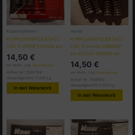
Kupplungsfedern
Honda
KUPPLUNGSFEDER SATZ
KUPPLUNGSFEDER SATZ
CSK 12 DR/SP 250/500 ect.
CSK 12,Honda CBR600F
ect.SUZUKI DR250S ect.
14,50
€
14,50
€
inkl. MwSt., zzgl.
Versandkosten
Artikel-Nr.: 2500704
inkl. MwSt., zzgl.
Versandkosten
Versandgewicht: 0.200 kg
Artikel-Nr.: 7459092
Versandgewicht: 0.100 kg
In den Warenkorb
In den Warenkorb