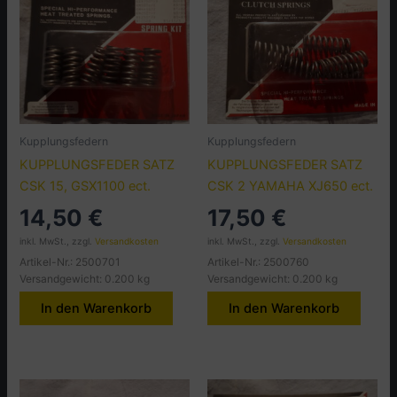
Kupplungsfedern
Kupplungsfedern
KUPPLUNGSFEDER SATZ
KUPPLUNGSFEDER SATZ
CSK 15, GSX1100 ect.
CSK 2 YAMAHA XJ650 ect.
14,50
€
17,50
€
inkl. MwSt., zzgl.
Versandkosten
inkl. MwSt., zzgl.
Versandkosten
Artikel-Nr.: 2500701
Artikel-Nr.: 2500760
Versandgewicht: 0.200 kg
Versandgewicht: 0.200 kg
In den Warenkorb
In den Warenkorb