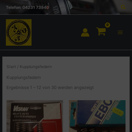
Inhalt
Zum
Suc
springen
Telefon: 04231 73940
Inhalt
springen
Start
/ Kupplungsfedern
Kupplungsfedern
Ergebnisse 1 – 12 von 30 werden angezeigt