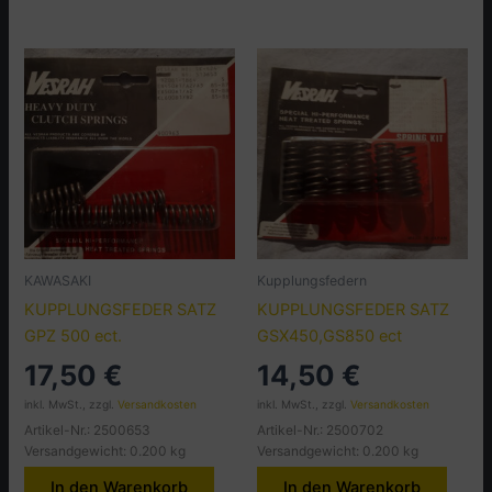
KAWASAKI
Kupplungsfedern
KUPPLUNGSFEDER SATZ
KUPPLUNGSFEDER SATZ
GPZ 500 ect.
GSX450,GS850 ect
17,50
€
14,50
€
inkl. MwSt., zzgl.
Versandkosten
inkl. MwSt., zzgl.
Versandkosten
Artikel-Nr.: 2500653
Artikel-Nr.: 2500702
Versandgewicht: 0.200 kg
Versandgewicht: 0.200 kg
In den Warenkorb
In den Warenkorb