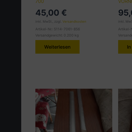
700
VORN
45,00
€
95
inkl. MwSt., zzgl.
Versandkosten
inkl. MwS
Artikel-Nr.: 5114-7061-856
Artikel-
Versandgewicht: 0.200 kg
Versand
Weiterlesen
In