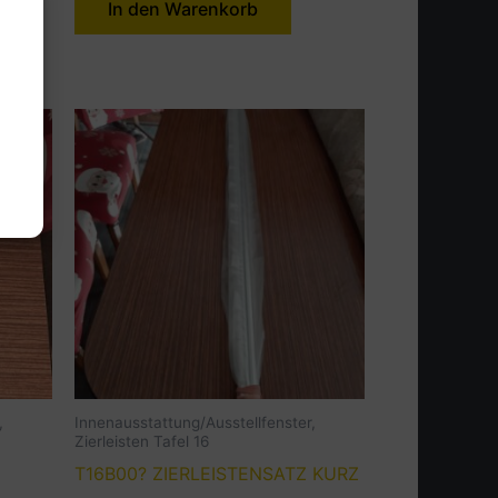
In den Warenkorb
,
Innenausstattung/Ausstellfenster,
Zierleisten Tafel 16
T16B00? ZIERLEISTENSATZ KURZ