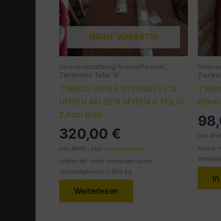
NICHT VORRÄTIG
Innenausstattung/Ausstellfenster,
Innenau
Zierleisten Tafel 16
Zierlei
T16B00? ZIERLEISTENSATZ LSL
T16B
UNTEN AN DEN SEITEN 6 TEILIG,
88cm
2,5cm breit
98
320,00
€
inkl. MwS
Artikel-
inkl. MwSt., zzgl.
Versandkosten
Versand
Artikel-Nr.: nicht vorhanden unten
Versandgewicht: 0.800 kg
In
Weiterlesen