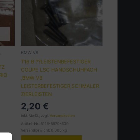
,
BMW V8
T16 B ??LEISTENBEFESTIGER
TZ
COUPE LSC HANDSCHUHFACH
RIO
,BMW V8
LEISTERBEFESTIGER,SCHMALER
ZIERLEISTEN
2,20
€
inkl. MwSt., zzgl.
Versandkosten
Artikel-Nr.: 5116-5570-509
Versandgewicht: 0.005 kg