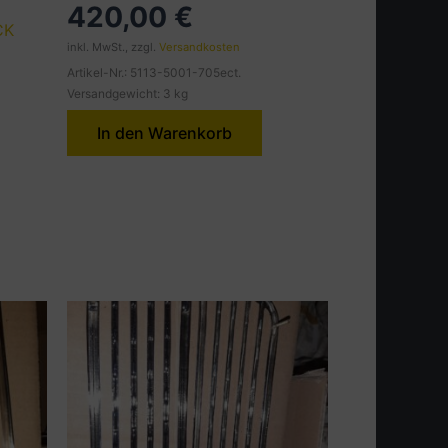
420,00
€
CK
inkl. MwSt., zzgl.
Versandkosten
Artikel-Nr.: 5113-5001-705ect.
Versandgewicht: 3 kg
In den Warenkorb