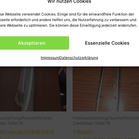
Wir nutzen Cookies
se Webseite verwendet Cookies. Einige sind für die einwandfreie Funktion der
seite erforderlich und andere helfen uns, die Nutzerfahrung zu verbessern und
ere Webseite zu optimieren. Sie können diese Einwilligung jederzeit widerrufen.
Akzeptieren
Essenzielle Cookies
Impressum
Datenschutzerklärung
sstattung/Ausstellfenster,
Innenausstattung/Ausstellfenster
sten Tafel 16
Zierleisten Tafel 16
0? HAUBENZIERLEISTE
T16B00?