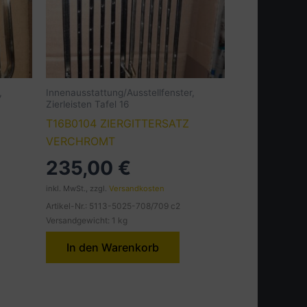
,
Innenausstattung/Ausstellfenster,
Zierleisten Tafel 16
T16B0104 ZIERGITTERSATZ
VERCHROMT
235,00
€
inkl. MwSt., zzgl.
Versandkosten
Artikel-Nr.: 5113-5025-708/709 c2
Versandgewicht: 1 kg
In den Warenkorb