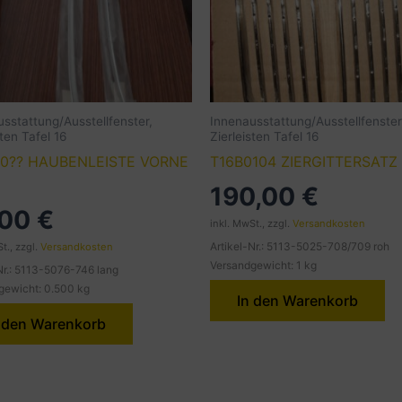
sstattung/Ausstellfenster,
Innenausstattung/Ausstellfenster
sten Tafel 16
Zierleisten Tafel 16
00?? HAUBENLEISTE VORNE
T16B0104 ZIERGITTERSATZ
190,00
€
,00
€
inkl. MwSt., zzgl.
Versandkosten
Artikel-Nr.: 5113-5025-708/709 roh
t., zzgl.
Versandkosten
Versandgewicht: 1 kg
Nr.: 5113-5076-746 lang
gewicht: 0.500 kg
In den Warenkorb
 den Warenkorb