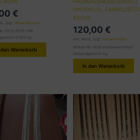
E 80cm
HAUBENZIERLEISTENSATZ
HINTEN LSL, CABRIO,2STÜ
,00
€
43,5cm
t., zzgl.
Versandkosten
120,00
€
Nr.: 5113-5076-746
gewicht: 0.500 kg
inkl. MwSt., zzgl.
Versandkosten
Artikel-Nr.: nicht vorhanden hinten
 den Warenkorb
Versandgewicht: kg
In den Warenkorb