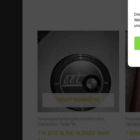
Die
Web
uns
NICHT VORRÄTIG
Innenausstattung/Ausstellfenster,
Innenau
Zierleisten Tafel 16
Zierlei
T16 B115 BLIND BLENDE BMW
T16B0