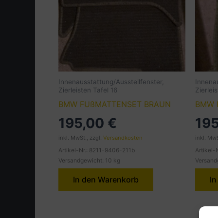
Innenausstattung/Ausstellfenster,
Innenau
Zierleisten Tafel 16
Zierlei
BMW FUßMATTENSET BRAUN
BMW 
195,00
€
19
inkl. MwSt., zzgl.
Versandkosten
inkl. MwS
Artikel-Nr.: 8211-9406-211b
Artikel-
Versandgewicht: 10 kg
Versand
In den Warenkorb
In