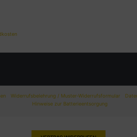
dkosten
nen
Widerrufsbelehrung / Muster-Widerrufsformular
Date
Hinweise zur Batterieentsorgung