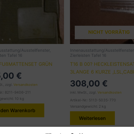
NICHT VORRÄTIG
sstattung/Ausstellfenster,
Innenausstattung/Ausstellfenster
sten Tafel 16
Zierleisten Tafel 16
FUßMATTENSET GRÜN
T16 B 00? HECKLEISTENSA
3LANGE 6 KURZE ,LSL,CAB
5,00
€
308,00
€
t., zzgl.
Versandkosten
Nr.: 8211-9406-211
inkl. MwSt., zzgl.
Versandkosten
gewicht: 10 kg
Artikel-Nr.: 5113-5035-770
Versandgewicht: 2 kg
 den Warenkorb
Weiterlesen