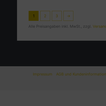
1
2
3
→
Alle Preisangaben inkl. MwSt., zzgl.
Versan
Impressum
AGB und Kundeninformatio