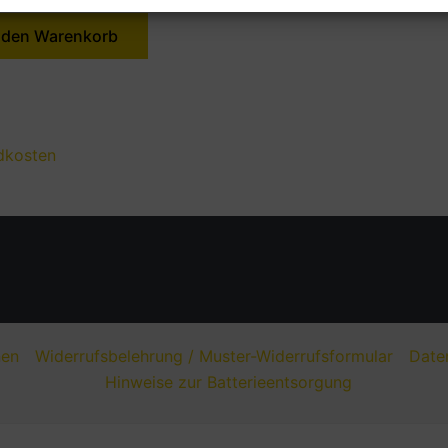
 den Warenkorb
dkosten
nen
Widerrufsbelehrung / Muster-Widerrufsformular
Date
Hinweise zur Batterieentsorgung