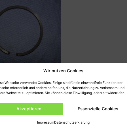
Wir nutzen Cookies
se Webseite verwendet Cookies. Einige sind für die einwandfreie Funktion der
ENRING PUCH MAXI
seite erforderlich und andere helfen uns, die Nutzerfahrung zu verbessern und
DARD
ere Webseite zu optimieren. Sie können diese Einwilligung jederzeit widerrufen.
90
€
Akzeptieren
Essenzielle Cookies
t., zzgl.
Versandkosten
Nr.: nicht vorhanden Puch ring
Impressum
Datenschutzerklärung
gewicht: 0.02 kg