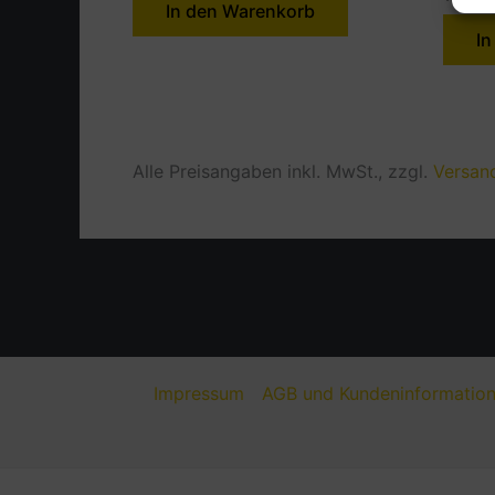
In den Warenkorb
In
Alle Preisangaben inkl. MwSt., zzgl.
Versan
Impressum
AGB und Kundeninformatio