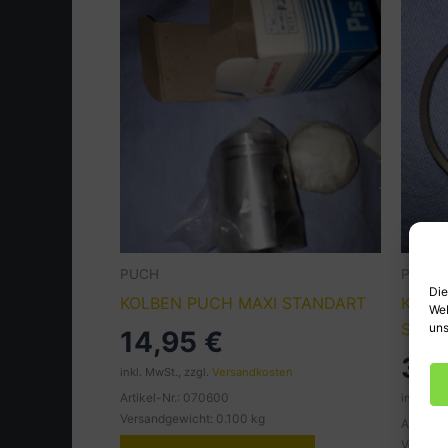
PUCH
PUCH
Die
KOLBEN PUCH MAXI STANDART
KOLB
Web
STAN
uns
14,95
€
3,
inkl. MwSt., zzgl.
Versandkosten
Artikel-Nr.: 070600
inkl. MwS
Versandgewicht: 0.100 kg
Artikel-
Versand