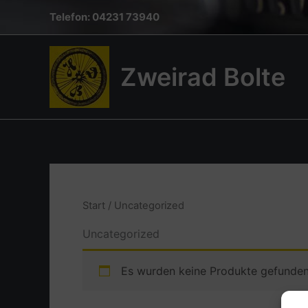
Inhalt
Zum
Telefon: 04231 73940
springen
Inhalt
springen
Zweirad Bolte
Start
/ Uncategorized
Uncategorized
Es wurden keine Produkte gefunden,