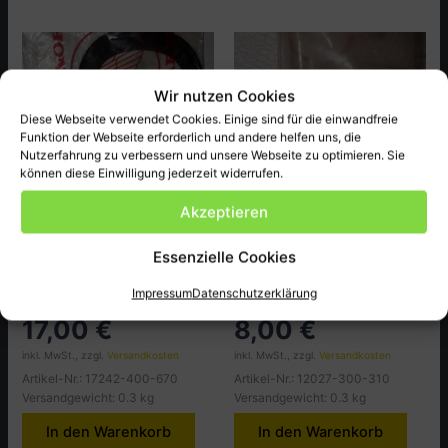
Wir nutzen Cookies
Diese Webseite verwendet Cookies. Einige sind für die einwandfreie
Funktion der Webseite erforderlich und andere helfen uns, die
Nutzerfahrung zu verbessern und unsere Webseite zu optimieren. Sie
können diese Einwilligung jederzeit widerrufen.
Akzeptieren
Honda
Honda
Essenzielle Cookies
46 base duct.tube
A-Führung, Guide,Ex Valve
CR125M2-M4
passend bei CB750.K1 ect.
Impressum
Datenschutzerklärung
17,00
€
8,00
€
inkl. MwSt., zzgl.
Versandkosten
inkl. MwSt., zzgl.
Versandkosten
Artikel-Nr.: 17242-400-670
Artikel-Nr.: 12027-300-310
Versandgewicht: 0.3 kg
Versandgewicht: 0.3 kg
In den Warenkorb
In den Warenkorb