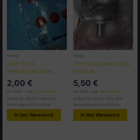
Honda
Honda
„FOP“ PLATE
„FOP“HOLD HANDLE LOW.,
FEND.SET,NP50C.MC
NP50C,MC
2,00
€
5,50
€
inkl. MwSt., zzgl.
Versandkosten
inkl. MwSt., zzgl.
Versandkosten
Artikel-Nr.: 84704-GE9-000
Artikel-Nr.: 53132-GE9-000
Versandgewicht: 0.02 kg
Versandgewicht: 0.050 kg
In den Warenkorb
In den Warenkorb