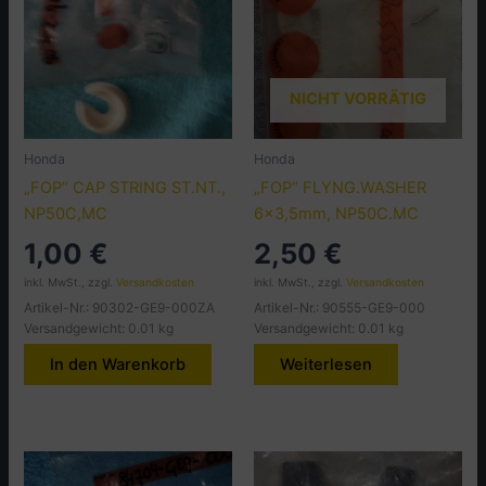
NICHT VORRÄTIG
Honda
Honda
„FOP“ CAP STRING ST.NT.,
„FOP“ FLYNG.WASHER
NP50C,MC
6×3,5mm, NP50C.MC
1,00
€
2,50
€
inkl. MwSt., zzgl.
Versandkosten
inkl. MwSt., zzgl.
Versandkosten
Artikel-Nr.: 90302-GE9-000ZA
Artikel-Nr.: 90555-GE9-000
Versandgewicht: 0.01 kg
Versandgewicht: 0.01 kg
In den Warenkorb
Weiterlesen