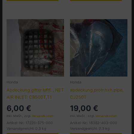
Honda
Honda
Abdeckung gitter luftf. , NET
abdeckung,protr.hxh.pipe,
AIR INLET: CB500T,T1
CJ250T
6,00
€
19,00
€
inkl. MwSt., zzgl.
Versandkosten
inkl. MwSt., zzgl.
Versandkosten
Artikel-Nr.: 17226-375-000
Artikel-Nr.: 18382-403-000
Versandgewicht: 0.3 kg
Versandgewicht: 0.3 kg