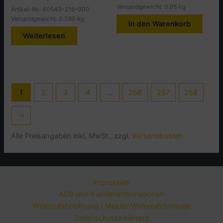
Versandgewicht: 0.05 kg
Artikel-Nr.: 40543-216-000
Versandgewicht: 0.080 kg
In den Warenkorb
Weiterlesen
1
2
3
4
…
256
257
258
→
Alle Preisangaben inkl. MwSt., zzgl.
Versandkosten
Impressum
AGB und Kundeninformationen
Widerrufsbelehrung / Muster-Widerrufsformular
Datenschutzerklärung