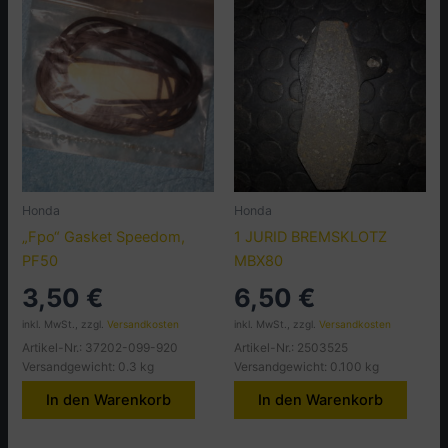
Honda
Honda
„Fpo“ Gasket Speedom,
1 JURID BREMSKLOTZ
PF50
MBX80
3,50
€
6,50
€
inkl. MwSt., zzgl.
Versandkosten
inkl. MwSt., zzgl.
Versandkosten
Artikel-Nr.: 37202-099-920
Artikel-Nr.: 2503525
Versandgewicht: 0.3 kg
Versandgewicht: 0.100 kg
In den Warenkorb
In den Warenkorb