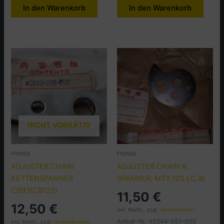
In den Warenkorb
In den Warenkorb
NICHT VORRÄTIG
Honda
Honda
ADJUSTER CHAIN
ADJUSTER CHAIN R.
KETTENSPANNER
SPANNER, MTX 125 LC,W
CB93(CB125)
11,50
€
12,50
€
inkl. MwSt., zzgl.
Versandkosten
Artikel-Nr.: 40544-KE1-000
inkl. MwSt., zzgl.
Versandkosten