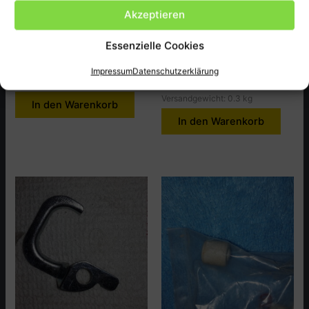
GSKT.A.C.GEN Cap PX50A
SEAL. BRTHR . Tube
Akzeptieren
NX50Z.MZ
1,50
€
Essenzielle Cookies
1,50
€
inkl. MwSt., zzgl.
Versandkosten
Artikel-Nr.: 11432-197-710
inkl. MwSt., zzgl.
Versandkosten
Impressum
Datenschutzerklärung
Versandgewicht: 0.3 kg
Artikel-Nr.: 11213-187-000
Versandgewicht: 0.3 kg
In den Warenkorb
In den Warenkorb