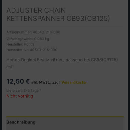
ADJUSTER CHAIN
KETTENSPANNER CB93(CB125)
Artikelnummer:
40543-216-000
Versandgewicht: 0.080 kg
Hersteller: Honda
Hersteller-Nr.: 40543-216-000
Honda Original Ersatzteil neu, passend bei CB93(CB125)
ect.
12,50
€
inkl. MwSt., zzgl.
Versandkosten
Lieferzeit: 3-5 Tage *
Nicht vorrätig
Beschreibung