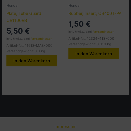
Honda
Honda
Plate, Tube Guard
Rubber, Insert, CB400T-PA
CB1100RB
1,50
€
5,50
€
inkl. MwSt., zzgl.
Versandkosten
Artikel-Nr.: 12324-413-000
inkl. MwSt., zzgl.
Versandkosten
Versandgewicht: 0.010 kg
Artikel-Nr.: 11618-MA3-000
Versandgewicht: 0.3 kg
In den Warenkorb
In den Warenkorb
Impressum