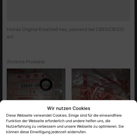
Zusätzliche Informationen
Produktsicherheit (GPSR)
Honda Original Ersatzteil neu, passend bei CB93(CB125)
ect.
Ähnliche Produkte
Wir nutzen Cookies
Diese Webseite verwendet Cookies. Einige sind für die einwandfreie
Funktion der Webseite erforderlich und andere helfen uns, die
Nutzerfahrung zu verbessern und unsere Webseite zu optimieren. Sie
können diese Einwilligung jederzeit widerrufen.
Honda
Honda