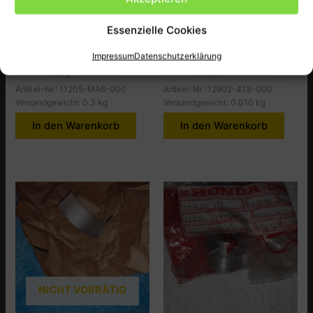
Honda
Honda
Drifice ,Oil Contl. CBX400C
Olifice, Oil Contl.CB400T-PA
Essenzielle Cookies
5,00
€
6,00
€
Impressum
Datenschutzerklärung
inkl. MwSt., zzgl.
Versandkosten
inkl. MwSt., zzgl.
Versandkosten
Artikel-Nr.: 11205-MA6-000
Artikel-Nr.: 12902-413-000
Versandgewicht: 0.3 kg
Versandgewicht: 0.010 kg
In den Warenkorb
In den Warenkorb
NICHT VORRÄTIG