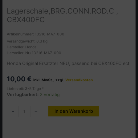
Lagerschale,BRG.CONN.ROD.C ,
CBX400FC
Artikelnummer:
13216-MA7-000
Versandgewicht: 0.3 kg
Hersteller: Honda
Hersteller-Nr.: 13216-MA7-000
Honda Original Ersatzteil NEU, passend bei CBX400FC ect.
10,00
€
inkl. MwSt., zzgl.
Versandkosten
Lieferzeit: 3-5 Tage *
Verfügbarkeit:
2 vorrätig
Lagerschale,BRG.CONN.ROD.C
-
+
In den Warenkorb
Alternative:
,
CBX400FC
Menge