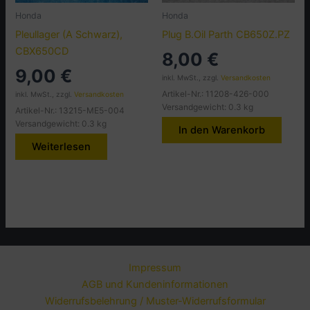
Honda
Honda
Pleullager (A Schwarz),
Plug B.Oil Parth CB650Z.PZ
CBX650CD
8,00
€
9,00
€
inkl. MwSt., zzgl.
Versandkosten
Artikel-Nr.: 11208-426-000
inkl. MwSt., zzgl.
Versandkosten
Versandgewicht: 0.3 kg
Artikel-Nr.: 13215-ME5-004
Versandgewicht: 0.3 kg
In den Warenkorb
Weiterlesen
Impressum
AGB und Kundeninformationen
Widerrufsbelehrung / Muster-Widerrufsformular