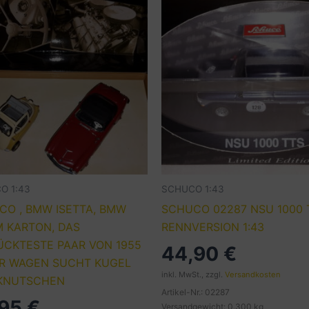
O 1:43
SCHUCO 1:43
CO , BMW ISETTA, BMW
SCHUCO 02287 NSU 1000 
M KARTON, DAS
RENNVERSION 1:43
ÜCKTESTE PAAR VON 1955
44,90
€
ER WAGEN SUCHT KUGEL
inkl. MwSt., zzgl.
Versandkosten
KNUTSCHEN
Artikel-Nr.: 02287
,95
€
Versandgewicht: 0.300 kg