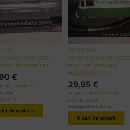
O 1:43
SCHUCO 1:43
CO 02581 MERCEDES-
SCHUCO 02804 MERCEDE
300SL HARDTOP 1:43
BENZ L319 „BERLINER
MORGENPOST“ 1:43
,90
€
29,95
€
t., zzgl.
Versandkosten
Nr.: 02581
inkl. MwSt., zzgl.
Versandkosten
gewicht: kg
Artikel-Nr.: 02804
Versandgewicht: 0.300 kg
 den Warenkorb
In den Warenkorb