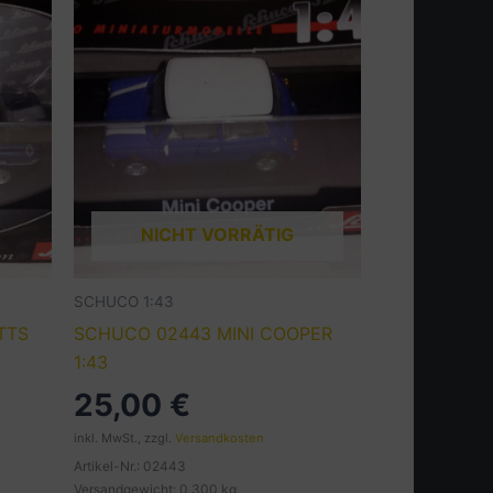
NICHT VORRÄTIG
SCHUCO 1:43
TTS
SCHUCO 02443 MINI COOPER
1:43
25,00
€
inkl. MwSt., zzgl.
Versandkosten
Artikel-Nr.: 02443
Versandgewicht: 0.300 kg