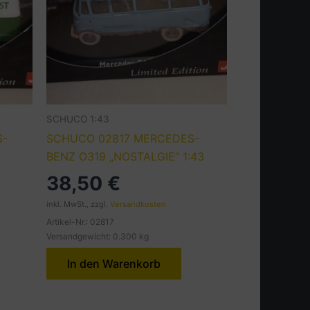
SCHUCO 1:43
S-
SCHUCO 02817 MERCEDES-
BENZ O319 „NOSTALGIE“ 1:43
38,50
€
inkl. MwSt., zzgl.
Versandkosten
Artikel-Nr.: 02817
Versandgewicht: 0.300 kg
In den Warenkorb