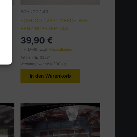
SCHUCO 1:43
S-
SCHUCO 02531 MERCEDES-
BENZ ROASTER 1:43
39,90
€
inkl. MwSt., zzgl.
Versandkosten
Artikel-Nr.: 02531
Versandgewicht: 0.300 kg
In den Warenkorb