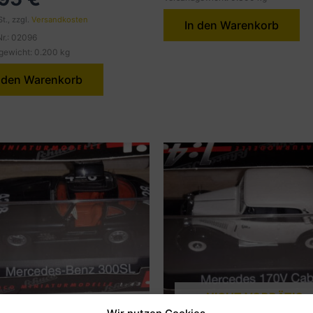
t., zzgl.
Versandkosten
In den Warenkorb
Nr.: 02096
gewicht: 0.200 kg
 den Warenkorb
NICHT VORRÄTIG