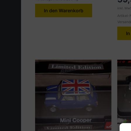
inkl. MwS
In den Warenkorb
Artikel-
Versand
In