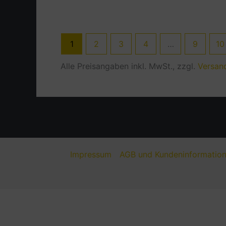
1
2
3
4
…
9
10
Alle Preisangaben inkl. MwSt., zzgl.
Versan
Impressum
AGB und Kundeninformatio