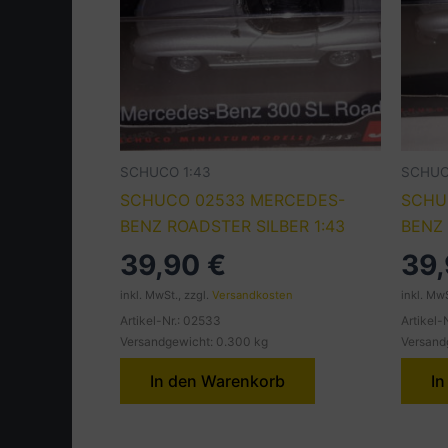
SCHUCO 1:43
SCHUC
SCHUCO 02533 MERCEDES-
SCHU
BENZ ROADSTER SILBER 1:43
BENZ 
39,90
€
39
inkl. MwSt., zzgl.
Versandkosten
inkl. MwS
Artikel-Nr.: 02533
Artikel-
Versandgewicht: 0.300 kg
Versand
In den Warenkorb
In