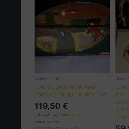
SCHUCO 1:43
SCHUC
SCHUCO „BAUERNHOF“MIT
SCHU
PORSCHE-DIESEL „JUNIOR“ 1:43
507 I
VERR
119,50
€
,EDL
inkl. MwSt., zzgl.
Versandkosten
ZUM 
Artikel-Nr.: 02617
59
Versandgewicht: 0.200 kg