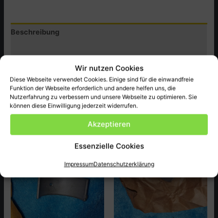
,
NET
Beschreibung
AIR
INLET:
Zusätzliche Informationen
CB500T,T1
Wir nutzen Cookies
Menge
Produktsicherheit (GPSR)
Diese Webseite verwendet Cookies. Einige sind für die einwandfreie
Funktion der Webseite erforderlich und andere helfen uns, die
Honda Original Ersatzteil NEU passend für CB500T,T1 ect.
Nutzerfahrung zu verbessern und unsere Webseite zu optimieren. Sie
können diese Einwilligung jederzeit widerrufen.
Akzeptieren
Ähnliche Produkte
Essenzielle Cookies
Impressum
Datenschutzerklärung