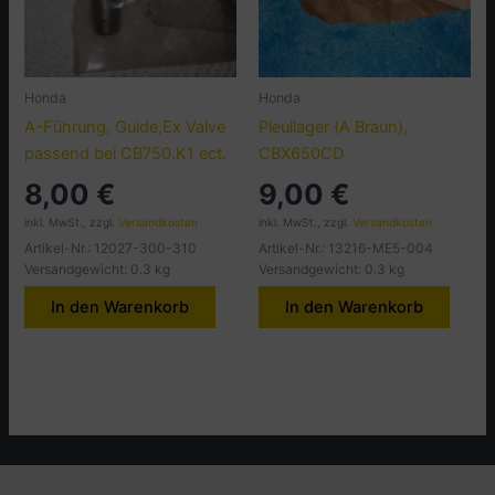
Honda
Honda
A-Führung, Guide,Ex Valve
Pleullager (A Braun),
passend bei CB750.K1 ect.
CBX650CD
8,00
€
9,00
€
inkl. MwSt., zzgl.
Versandkosten
inkl. MwSt., zzgl.
Versandkosten
Artikel-Nr.: 12027-300-310
Artikel-Nr.: 13216-ME5-004
Versandgewicht: 0.3 kg
Versandgewicht: 0.3 kg
In den Warenkorb
In den Warenkorb