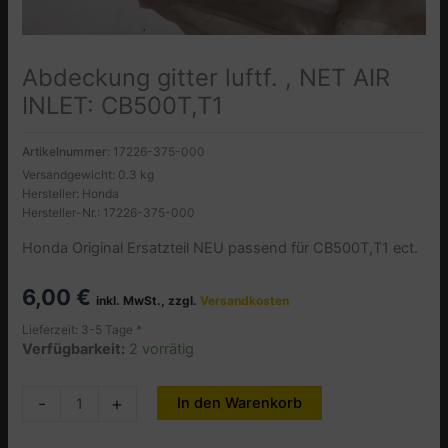
Abdeckung gitter luftf. , NET AIR
INLET: CB500T,T1
Artikelnummer:
17226-375-000
Versandgewicht: 0.3 kg
Hersteller: Honda
Hersteller-Nr.: 17226-375-000
Honda Original Ersatzteil NEU passend für CB500T,T1 ect.
6,00
€
inkl. MwSt., zzgl.
Versandkosten
Lieferzeit: 3-5 Tage *
Verfügbarkeit:
2 vorrätig
Abdeckung
-
+
In den Warenkorb
Alternative:
gitter
luftf.