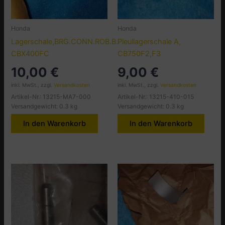
Honda
Honda
Lagerschale,BRG.CONN.ROB.B.,
Pleullagerschale A,
CBX400FC
CB750F2,F3
10,00
€
9,00
€
inkl. MwSt., zzgl.
Versandkosten
inkl. MwSt., zzgl.
Versandkosten
Artikel-Nr.: 13215-MA7-000
Artikel-Nr.: 13215-410-015
Versandgewicht: 0.3 kg
Versandgewicht: 0.3 kg
In den Warenkorb
In den Warenkorb