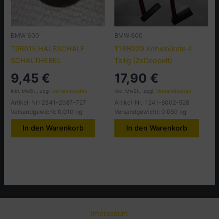
BMW 600
BMW 600
T9B015 HALBSCHALE
T18B029 Kohlebürste 4
SCHALTHEBEL
Teilig (2xDoppelt)
9,45
€
17,90
€
inkl. MwSt., zzgl.
Versandkosten
inkl. MwSt., zzgl.
Versandkosten
Artikel-Nr.: 2341-2087-727
Artikel-Nr.: 1241-8002-528
Versandgewicht: 0.010 kg
Versandgewicht: 0.050 kg
In den Warenkorb
In den Warenkorb
Impressum