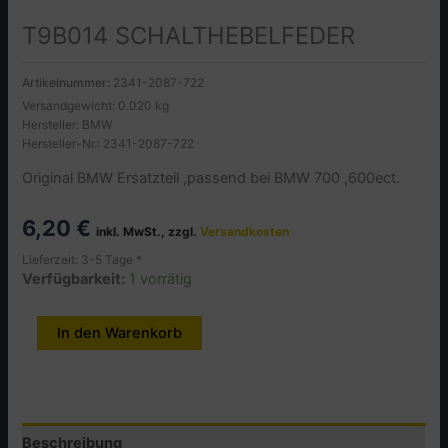
T9B014 SCHALTHEBELFEDER
Artikelnummer:
2341-2087-722
Versandgewicht: 0.020 kg
Hersteller: BMW
Hersteller-Nr.: 2341-2087-722
Original BMW Ersatzteil ,passend bei BMW 700 ,600ect.
6,20
€
inkl. MwSt., zzgl.
Versandkosten
Lieferzeit: 3-5 Tage *
Verfügbarkeit:
1 vorrätig
T9B014
In den Warenkorb
Alternative:
SCHALTHEBELFEDER
Menge
Beschreibung