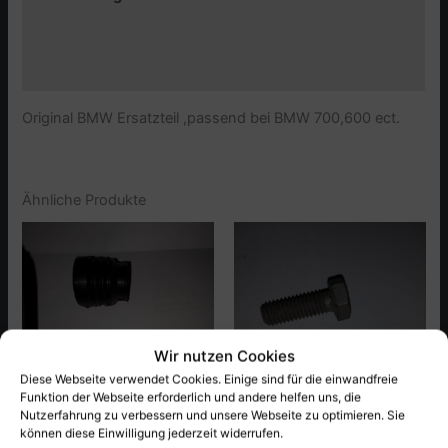
Zusätzliche Informationen
Produktsicherheit (GPSR)
Original BMW Ersatzteil ,passend bei BMW 700,600 ect.
Ähnliche Produkte
Wir nutzen Cookies
Diese Webseite verwendet Cookies. Einige sind für die einwandfreie
Funktion der Webseite erforderlich und andere helfen uns, die
Nutzerfahrung zu verbessern und unsere Webseite zu optimieren. Sie
können diese Einwilligung jederzeit widerrufen.
Fahrgestell/Schaltung,
Fahrgestell/Schaltung,