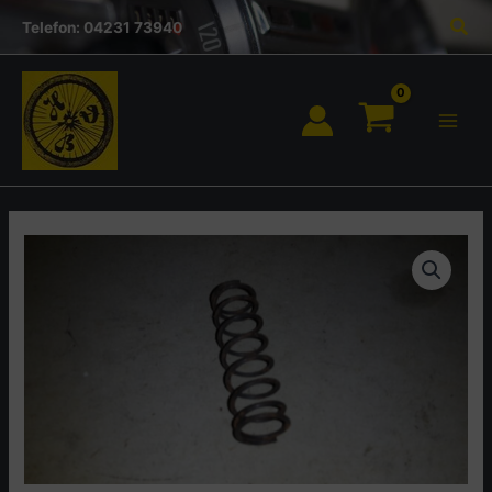
Inhalt
Zum
Suc
springen
Telefon: 04231 73940
Inhalt
springen