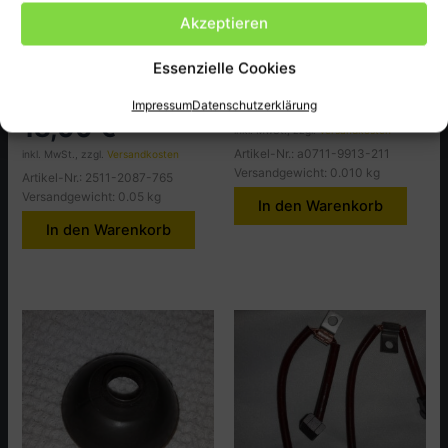
Handbremse, Starter- und
Handbremse, Starter- und
Heizungszug Tafel 9
Heizungszug Tafel 9
Akzeptieren
T9B030 FALTENBALG
T9B055 Schraube 5×8
Essenzielle Cookies
SCHALT STANGE
(auch T3B012)
KAROSSERIE HINTEN
0,80
€
Impressum
Datenschutzerklärung
18,00
€
inkl. MwSt., zzgl.
Versandkosten
Artikel-Nr.: a0711-9913-211
inkl. MwSt., zzgl.
Versandkosten
Versandgewicht: 0.010 kg
Artikel-Nr.: 2511-2087-765
Versandgewicht: 0.05 kg
In den Warenkorb
In den Warenkorb