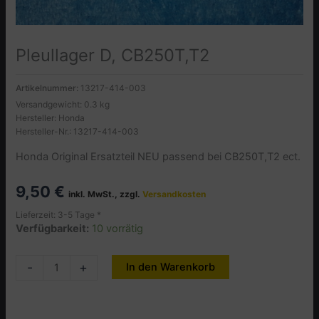
Pleullager D, CB250T,T2
Artikelnummer:
13217-414-003
Versandgewicht: 0.3 kg
Hersteller: Honda
Hersteller-Nr.: 13217-414-003
Honda Original Ersatzteil NEU passend bei CB250T,T2 ect.
9,50
€
inkl. MwSt., zzgl.
Versandkosten
Lieferzeit: 3-5 Tage *
Verfügbarkeit:
10 vorrätig
Pleullager
-
+
In den Warenkorb
Alternative:
D,
CB250T,T2
Menge