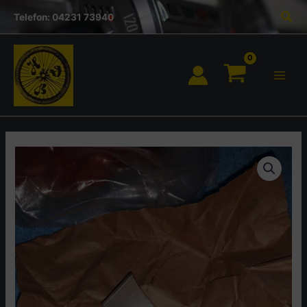
Inhalt
Zum
Suc
springen
Telefon: 04231 73940
Inhalt
springen