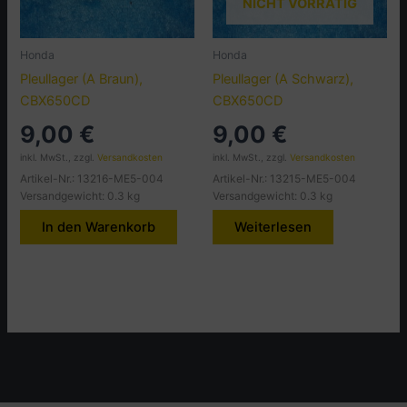
NICHT VORRÄTIG
Honda
Honda
Pleullager (A Braun),
Pleullager (A Schwarz),
CBX650CD
CBX650CD
9,00
€
9,00
€
inkl. MwSt., zzgl.
Versandkosten
inkl. MwSt., zzgl.
Versandkosten
Artikel-Nr.: 13216-ME5-004
Artikel-Nr.: 13215-ME5-004
Versandgewicht: 0.3 kg
Versandgewicht: 0.3 kg
In den Warenkorb
Weiterlesen