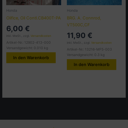
Honda
Honda
Olifice, Oil Contl.CB400T-PA
BRG. A. Connrod,
VT500C,CF
6,00
€
11,90
€
inkl. MwSt., zzgl.
Versandkosten
Artikel-Nr.: 12902-413-000
inkl. MwSt., zzgl.
Versandkosten
Versandgewicht: 0.010 kg
Artikel-Nr.: 13216-MF5-003
Versandgewicht: 0.3 kg
In den Warenkorb
In den Warenkorb