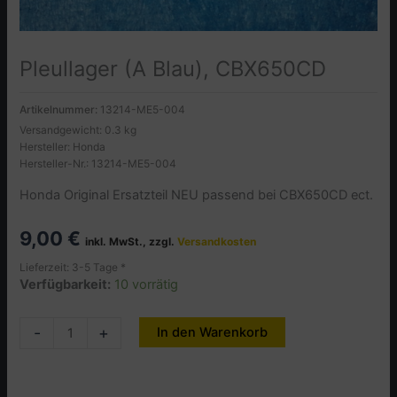
Pleullager (A Blau), CBX650CD
Artikelnummer:
13214-ME5-004
Versandgewicht: 0.3 kg
Hersteller: Honda
Hersteller-Nr.: 13214-ME5-004
Honda Original Ersatzteil NEU passend bei CBX650CD ect.
9,00
€
inkl. MwSt., zzgl.
Versandkosten
Lieferzeit: 3-5 Tage *
Verfügbarkeit:
10 vorrätig
Pleullager
-
+
In den Warenkorb
Alternative:
(A
Blau),
CBX650CD