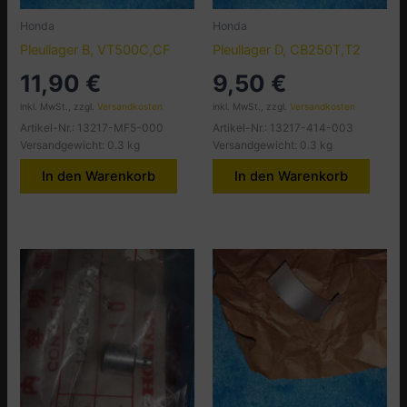
Honda
Honda
Pleullager B, VT500C,CF
Pleullager D, CB250T,T2
11,90
€
9,50
€
inkl. MwSt., zzgl.
Versandkosten
inkl. MwSt., zzgl.
Versandkosten
Artikel-Nr.: 13217-MF5-000
Artikel-Nr.: 13217-414-003
Versandgewicht: 0.3 kg
Versandgewicht: 0.3 kg
In den Warenkorb
In den Warenkorb