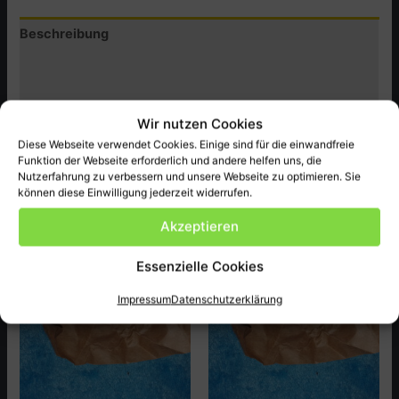
Menge
Beschreibung
Zusätzliche Informationen
Produktsicherheit (GPSR)
Wir nutzen Cookies
Honda Original Ersatzteil NEU passend bei CBX650CD ect.
Diese Webseite verwendet Cookies. Einige sind für die einwandfreie
Funktion der Webseite erforderlich und andere helfen uns, die
Nutzerfahrung zu verbessern und unsere Webseite zu optimieren. Sie
können diese Einwilligung jederzeit widerrufen.
Ähnliche Produkte
Akzeptieren
Essenzielle Cookies
Impressum
Datenschutzerklärung