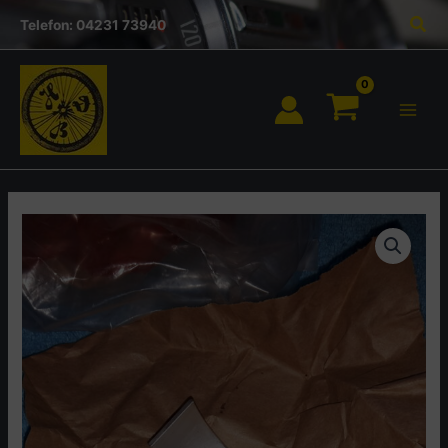
Inhalt
Zum
Suc
springen
Telefon: 04231 73940
Inhalt
springen