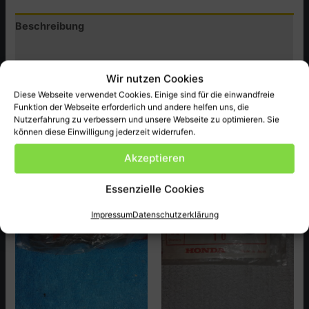
Menge
Beschreibung
Zusätzliche Informationen
Wir nutzen Cookies
Produktsicherheit (GPSR)
Diese Webseite verwendet Cookies. Einige sind für die einwandfreie
Funktion der Webseite erforderlich und andere helfen uns, die
Original Honda Ersatzteil passend für CB750 V.Z.-CA ect.
Nutzerfahrung zu verbessern und unsere Webseite zu optimieren. Sie
können diese Einwilligung jederzeit widerrufen.
Akzeptieren
Ähnliche Produkte
Essenzielle Cookies
Impressum
Datenschutzerklärung