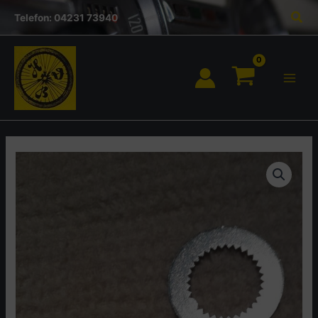
Inhalt
Zum
Suc
springen
Telefon: 04231 73940
Inhalt
springen