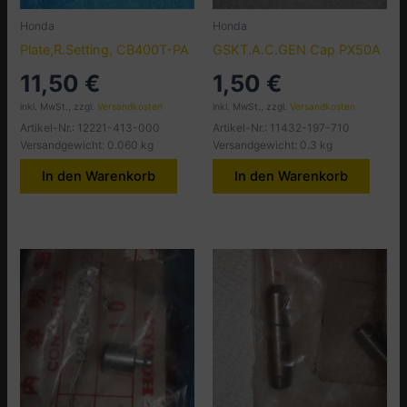
Honda
Honda
Plate,R.Setting, CB400T-PA
GSKT.A.C.GEN Cap PX50A
11,50
€
1,50
€
inkl. MwSt., zzgl.
Versandkosten
inkl. MwSt., zzgl.
Versandkosten
Artikel-Nr.: 12221-413-000
Artikel-Nr.: 11432-197-710
Versandgewicht: 0.060 kg
Versandgewicht: 0.3 kg
In den Warenkorb
In den Warenkorb