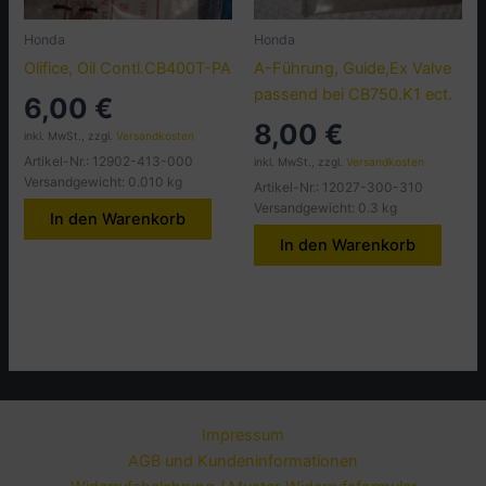
Honda
Honda
Olifice, Oil Contl.CB400T-PA
A-Führung, Guide,Ex Valve
passend bei CB750.K1 ect.
6,00
€
8,00
€
inkl. MwSt., zzgl.
Versandkosten
Artikel-Nr.: 12902-413-000
inkl. MwSt., zzgl.
Versandkosten
Versandgewicht: 0.010 kg
Artikel-Nr.: 12027-300-310
Versandgewicht: 0.3 kg
In den Warenkorb
In den Warenkorb
Impressum
AGB und Kundeninformationen