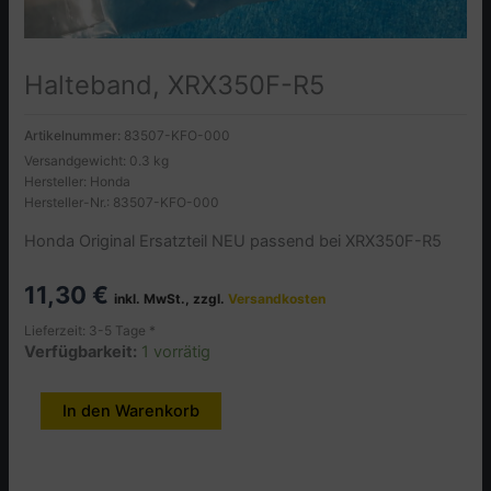
Halteband, XRX350F-R5
Artikelnummer:
83507-KFO-000
Versandgewicht: 0.3 kg
Hersteller: Honda
Hersteller-Nr.: 83507-KFO-000
Honda Original Ersatzteil NEU passend bei XRX350F-R5
11,30
€
inkl. MwSt., zzgl.
Versandkosten
Lieferzeit: 3-5 Tage *
Verfügbarkeit:
1 vorrätig
Halteband,
In den Warenkorb
Alternative:
XRX350F-
R5
Menge