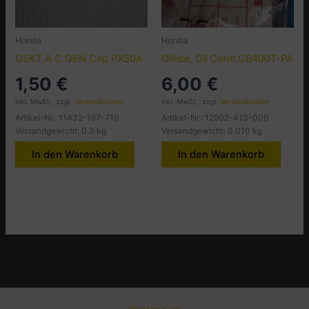
Honda
Honda
GSKT.A.C.GEN Cap PX50A
Olifice, Oil Contl.CB400T-PA
1,50
€
6,00
€
inkl. MwSt., zzgl.
Versandkosten
inkl. MwSt., zzgl.
Versandkosten
Artikel-Nr.: 11432-197-710
Artikel-Nr.: 12902-413-000
Versandgewicht: 0.3 kg
Versandgewicht: 0.010 kg
In den Warenkorb
In den Warenkorb