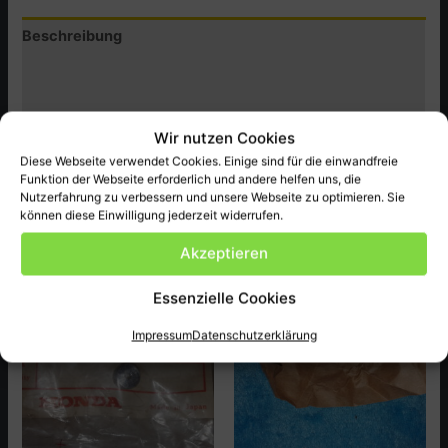
Beschreibung
Zusätzliche Informationen
Produktsicherheit (GPSR)
Wir nutzen Cookies
Honda Original Ersatzteil NEU, passend bei XRX350F-R5
Diese Webseite verwendet Cookies. Einige sind für die einwandfreie
Funktion der Webseite erforderlich und andere helfen uns, die
Nutzerfahrung zu verbessern und unsere Webseite zu optimieren. Sie
können diese Einwilligung jederzeit widerrufen.
Ähnliche Produkte
Akzeptieren
Essenzielle Cookies
Impressum
Datenschutzerklärung