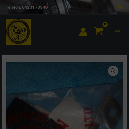
Inhalt
Zum
Suc
springen
Telefon: 04231 73940
Inhalt
springen