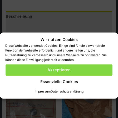
CB650Z.PZ
Menge
Beschreibung
Zusätzliche Informationen
Produktsicherheit (GPSR)
Wir nutzen Cookies
Diese Webseite verwendet Cookies. Einige sind für die einwandfreie
Honda Original Ersatzteil NEU , passend bei CB650Z.PZ
Funktion der Webseite erforderlich und andere helfen uns, die
ect.
Nutzerfahrung zu verbessern und unsere Webseite zu optimieren. Sie
können diese Einwilligung jederzeit widerrufen.
Akzeptieren
Ähnliche Produkte
Essenzielle Cookies
Impressum
Datenschutzerklärung