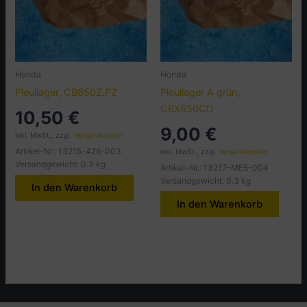
Honda
Honda
Pleullager, CB650Z.PZ
Pleullager A grün,
CBX650CD
10,50
€
9,00
€
inkl. MwSt., zzgl.
Versandkosten
Artikel-Nr.: 13215-426-003
inkl. MwSt., zzgl.
Versandkosten
Versandgewicht: 0.3 kg
Artikel-Nr.: 13217-ME5-004
Versandgewicht: 0.3 kg
In den Warenkorb
In den Warenkorb