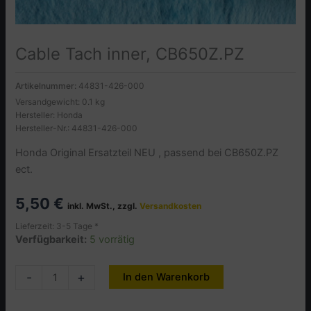
Cable Tach inner, CB650Z.PZ
Artikelnummer:
44831-426-000
Versandgewicht: 0.1 kg
Hersteller: Honda
Hersteller-Nr.: 44831-426-000
Honda Original Ersatzteil NEU , passend bei CB650Z.PZ
ect.
5,50
€
inkl. MwSt., zzgl.
Versandkosten
Lieferzeit: 3-5 Tage *
Verfügbarkeit:
5 vorrätig
Cable
-
+
In den Warenkorb
Alternative:
Tach
inner,