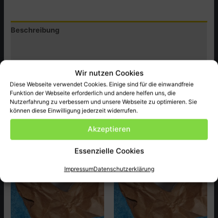
Menge
Beschreibung
Zusätzliche Informationen
Produktsicherheit (GPSR)
Wir nutzen Cookies
Diese Webseite verwendet Cookies. Einige sind für die einwandfreie
Original Honda Ersatzteil neu , passend bei XL185SZ,SA
Funktion der Webseite erforderlich und andere helfen uns, die
ect.
Nutzerfahrung zu verbessern und unsere Webseite zu optimieren. Sie
können diese Einwilligung jederzeit widerrufen.
Akzeptieren
Ähnliche Produkte
Essenzielle Cookies
Impressum
Datenschutzerklärung