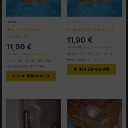
Honda
Honda
BRG. A. Connrod,
Pleullager B, VT500C,CF
VT500C,CF
11,90
€
11,90
€
inkl. MwSt., zzgl.
Versandkosten
Artikel-Nr.: 13217-MF5-000
inkl. MwSt., zzgl.
Versandkosten
Versandgewicht: 0.3 kg
Artikel-Nr.: 13216-MF5-003
Versandgewicht: 0.3 kg
In den Warenkorb
In den Warenkorb