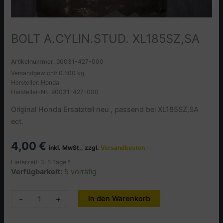
BOLT A.CYLIN.STUD. XL185SZ,SA
Artikelnummer:
90031-427-000
Versandgewicht: 0.500 kg
Hersteller: Honda
Hersteller-Nr.: 90031-427-000
Original Honda Ersatzteil neu , passend bei XL185SZ,SA
ect.
4,00
€
inkl. MwSt., zzgl.
Versandkosten
Lieferzeit: 3-5 Tage *
Verfügbarkeit:
5 vorrätig
BOLT
-
+
In den Warenkorb
Alternative:
A.CYLIN.STUD.
XL185SZ,SA