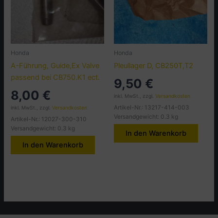
Honda
Honda
A-Führung, Guide,Ex Valve
Pleullager D, CB250T,T2
passend bei CB750.K1 ect.
9,50
€
8,00
€
inkl. MwSt., zzgl.
Versandkosten
Artikel-Nr.: 13217-414-003
inkl. MwSt., zzgl.
Versandkosten
Versandgewicht: 0.3 kg
Artikel-Nr.: 12027-300-310
Versandgewicht: 0.3 kg
In den Warenkorb
In den Warenkorb