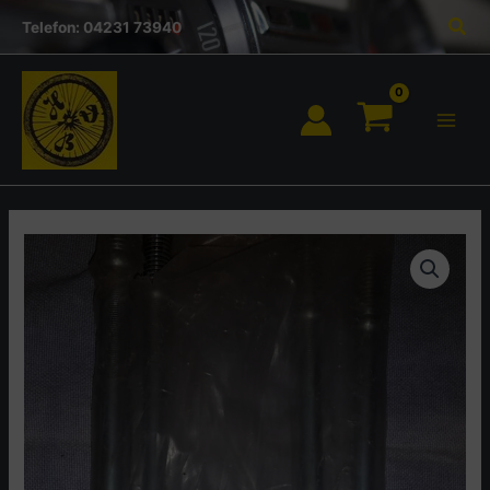
Inhalt
Zum
Suc
springen
Telefon: 04231 73940
Inhalt
springen