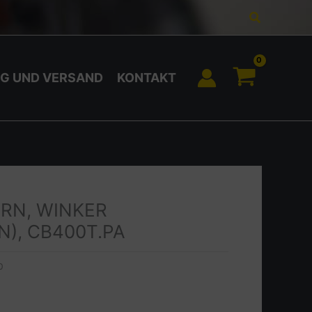
Suchen
G UND VERSAND
KONTAKT
RN, WINKER
N), CB400T.PA
0