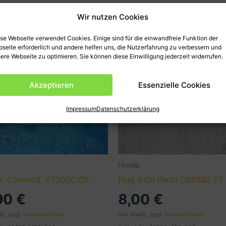
Wir nutzen Cookies
se Webseite verwendet Cookies. Einige sind für die einwandfreie Funktion der
seite erforderlich und andere helfen uns, die Nutzerfahrung zu verbessern und
ere Webseite zu optimieren. Sie können diese Einwilligung jederzeit widerrufen.
Akzeptieren
Essenzielle Cookies
Impressum
Datenschutzerklärung
Honda
A. Connrod, VT500C,CF
Plug B.Oil Parth CB650Z.PZ
,90
€
8,00
€
t., zzgl.
Versandkosten
inkl. MwSt., zzgl.
Versandkosten