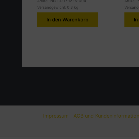
Artikel-Nr.: 13217-ME5-004
Artikel
Versandgewicht: 0.3 kg
Versand
In den Warenkorb
In
Impressum
AGB und Kundeninformatio