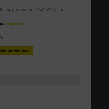
il neu, passend bei CB400T.PA ect.
zgl.
Versandkosten
ig
 den Warenkorb
Alternative: