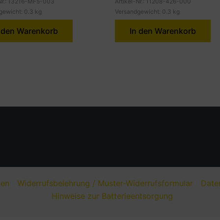
-Nr.: 13216-MF5-003
Artikel-Nr.: 11208-426-000
gewicht: 0.3 kg
Versandgewicht: 0.3 kg
 den Warenkorb
In den Warenkorb
nen
Widerrufsbelehrung / Muster-Widerrufsformular
Date
Hinweise zur Batterieentsorgung