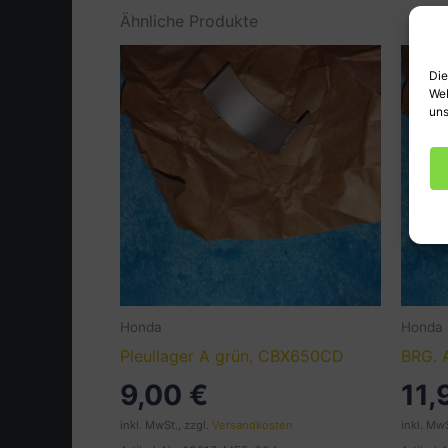
Ähnliche Produkte
Die
Web
uns
Honda
Honda
Pleullager A grün, CBX650CD
BRG. 
9,00
€
11
inkl. MwSt., zzgl.
Versandkosten
inkl. MwS