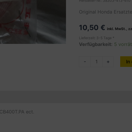
Hersteller-Nr.: 38303-413-610
Original Honda Ersatzte
10,50
€
inkl. MwSt., z
Lieferzeit: 3-5 Tage *
Verfügbarkeit:
5 vorrät
SUB.CORD
-
+
In
HORN,
WINKER
REPLAY(GREEN),
CB400T.PA
en
Produktsicherheit (GPSR)
Menge
 CB400T.PA ect.