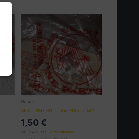
Honda
SEAL. BRTHR . Tube NX50Z.MZ
1,50
€
inkl. MwSt., zzgl.
Versandkosten