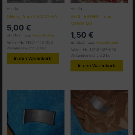
Honda
Honda
Olifice, 2mm CB400T-PA
SEAL. BRTHR . Tube
NX50Z.MZ
5,00
€
1,50
€
inkl. MwSt., zzgl.
Versandkosten
Artikel-Nr.: 11901-413-000
inkl. MwSt., zzgl.
Versandkosten
Versandgewicht: 0.3 kg
Artikel-Nr.: 11213-187-000
Versandgewicht: 0.3 kg
In den Warenkorb
In den Warenkorb