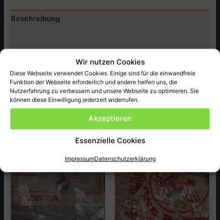
Beschreibung
Zusätzliche Informationen
Produktsicherheit (GPSR)
Wir nutzen Cookies
Diese Webseite verwendet Cookies. Einige sind für die einwandfreie
Original Honda Ersatzteil passend bei XL125SZ,SA ect.
Funktion der Webseite erforderlich und andere helfen uns, die
Nutzerfahrung zu verbessern und unsere Webseite zu optimieren. Sie
können diese Einwilligung jederzeit widerrufen.
Akzeptieren
Ähnliche Produkte
Essenzielle Cookies
Impressum
Datenschutzerklärung