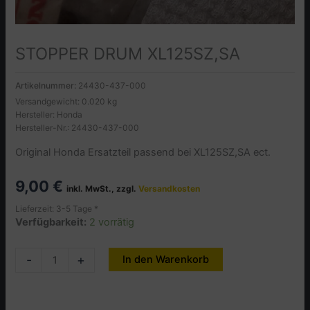
STOPPER DRUM XL125SZ,SA
Artikelnummer:
24430-437-000
Versandgewicht: 0.020 kg
Hersteller: Honda
Hersteller-Nr.: 24430-437-000
Original Honda Ersatzteil passend bei XL125SZ,SA ect.
9,00
€
inkl. MwSt., zzgl.
Versandkosten
Lieferzeit: 3-5 Tage *
Verfügbarkeit:
2 vorrätig
STOPPER
-
+
In den Warenkorb
Alternative:
DRUM
XL125SZ,SA
Menge