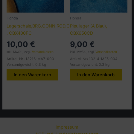
Honda
Honda
Lagerschale,BRG.CONN.ROD.C
Pleullager (A Blau),
, CBX400FC
CBX650CD
10,00
€
9,00
€
inkl. MwSt., zzgl.
Versandkosten
inkl. MwSt., zzgl.
Versandkosten
Artikel-Nr.: 13216-MA7-000
Artikel-Nr.: 13214-ME5-004
Versandgewicht: 0.3 kg
Versandgewicht: 0.3 kg
In den Warenkorb
In den Warenkorb
Impressum