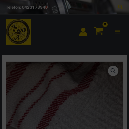
Inhalt
Zum
Suc
springen
Telefon: 04231 73940
Inhalt
springen