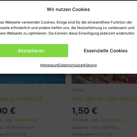
Wir nutzen Cookies
se Webseite verwendet Cookies. Einige sind für die einwandfreie Funktion der
seite erforderlich und andere helfen uns, die Nutzerfahrung zu verbessern und
ere Webseite zu optimieren. Sie können diese Einwilligung jederzeit widerrufen.
Akzeptieren
Essenzielle Cookies
Impressum
Datenschutzerklärung
Honda
lager A, VT500C,CF
SEAL. BRTHR . Tube NX50Z
,90
€
1,50
€
t., zzgl.
Versandkosten
inkl. MwSt., zzgl.
Versandkosten
-Nr.: 13216-MF5-000
Artikel-Nr.: 11213-187-000
gewicht: 0.3 kg
Versandgewicht: 0.3 kg