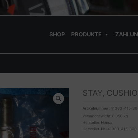
SHOP
PRODUKTE
ZAHLUN
STAY, CUSHIO
Artikelnummer:
41303-415-30
Versandgewicht: 0.050 kg
Hersteller: Honda
Hersteller-Nr.: 41303-415-300