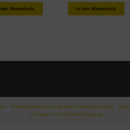
 den Warenkorb
In den Warenkorb
nen
Widerrufsbelehrung / Muster-Widerrufsformular
Date
Hinweise zur Batterieentsorgung