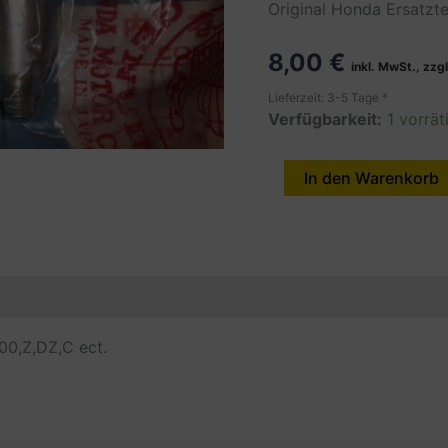
Original Honda Ersatzte
8,00
€
inkl. MwSt., zzg
Lieferzeit: 3-5 Tage *
Verfügbarkeit:
1 vorrät
STAY,
In den Warenkorb
CUSHION
UNDE.,
CX500,Z,DZ,C
Menge
en
Produktsicherheit (GPSR)
00,Z,DZ,C ect.