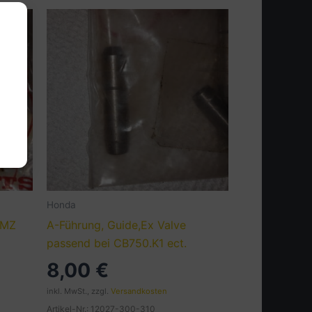
Honda
.MZ
A-Führung, Guide,Ex Valve
passend bei CB750.K1 ect.
8,00
€
inkl. MwSt., zzgl.
Versandkosten
Artikel-Nr.: 12027-300-310