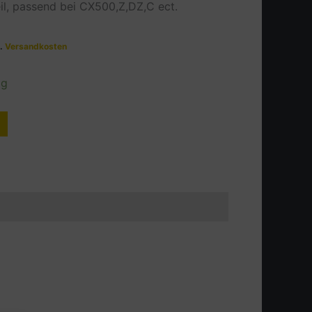
il, passend bei CX500,Z,DZ,C ect.
l.
Versandkosten
ig
Alternative: