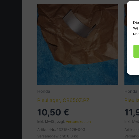
Die
Web
uns
Honda
Honda
Pleullager, CB650Z.PZ
Pleul
10,50
€
11
inkl. MwSt., zzgl.
Versandkosten
inkl. MwS
Artikel-Nr.: 13215-426-003
Artikel
Versandgewicht: 0.3 kg
Versand