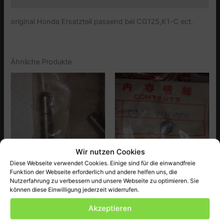
original Honda Ersatzteil passend bei CG125,K1-C ect.
Ähnliche Produkte
Wir nutzen Cookies
Diese Webseite verwendet Cookies. Einige sind für die einwandfreie
Funktion der Webseite erforderlich und andere helfen uns, die
Honda
Honda
Nutzerfahrung zu verbessern und unsere Webseite zu optimieren. Sie
A-Führung, Guide,Ex Valve
Olifice, 2mm CB400T-PA
können diese Einwilligung jederzeit widerrufen.
passend bei CB750.K1 ect.
5,00
€
Akzeptieren
8,00
€
inkl. MwSt., zzgl.
Versandkosten