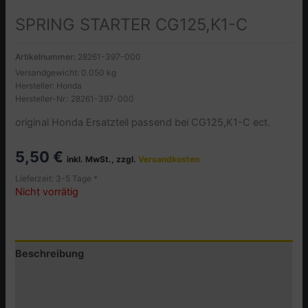
SPRING STARTER CG125,K1-C
Artikelnummer:
28261-397-000
Versandgewicht: 0.050 kg
Hersteller: Honda
Hersteller-Nr.: 28261-397-000
original Honda Ersatzteil passend bei CG125,K1-C ect.
5,50
€
inkl. MwSt., zzgl.
Versandkosten
Lieferzeit: 3-5 Tage *
Nicht vorrätig
Beschreibung
Zusätzliche Informationen
Produktsicherheit (GPSR)