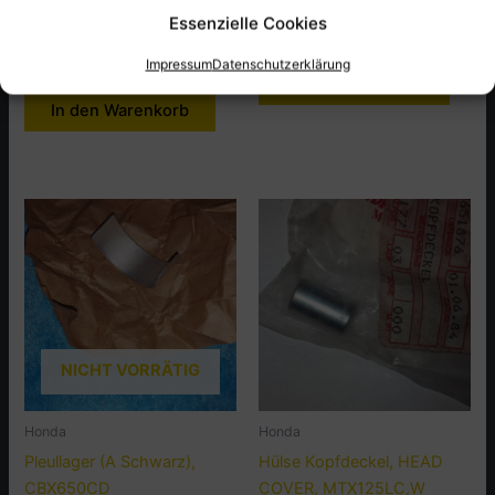
Essenzielle Cookies
Artikel-Nr.: 11901-413-000
inkl. MwSt., zzgl.
Versandkosten
Versandgewicht: 0.3 kg
Artikel-Nr.: 12027-300-310
Impressum
Datenschutzerklärung
Versandgewicht: 0.3 kg
In den Warenkorb
In den Warenkorb
NICHT VORRÄTIG
Honda
Honda
Pleullager (A Schwarz),
Hülse Kopfdeckel, HEAD
CBX650CD
COVER, MTX125LC,W