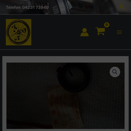
Inhalt
Zum
Suc
springen
Telefon: 04231 73940
Inhalt
springen