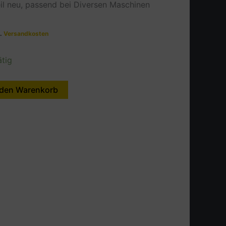
eil neu, passend bei Diversen Maschinen
l.
Versandkosten
ätig
 den Warenkorb
Alternative: