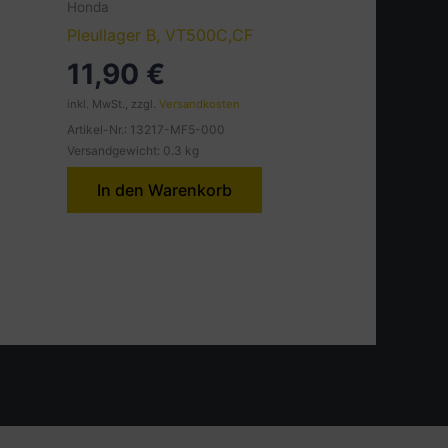
Honda
Pleullager B, VT500C,CF
11,90
€
inkl. MwSt., zzgl.
Versandkosten
Artikel-Nr.: 13217-MF5-000
Versandgewicht: 0.3 kg
In den Warenkorb