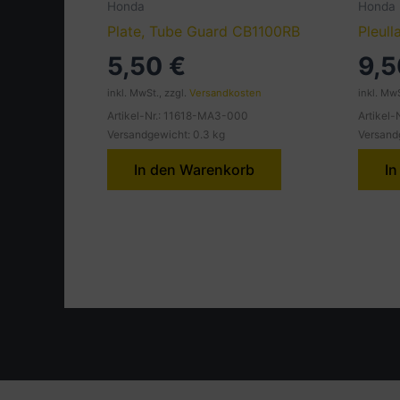
Honda
Honda
Plate, Tube Guard CB1100RB
Pleul
5,50
€
9,
inkl. MwSt., zzgl.
Versandkosten
inkl. MwS
Artikel-Nr.: 11618-MA3-000
Artikel
Versandgewicht: 0.3 kg
Versand
In den Warenkorb
In