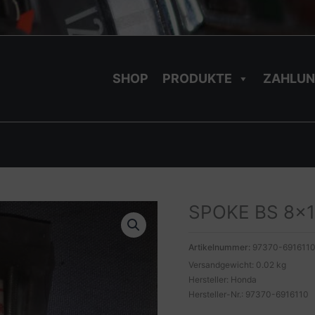
SHOP
PRODUKTE
ZAHLUN
SPOKE BS 8×16
Artikelnummer:
97370-691611
Versandgewicht: 0.02 kg
Hersteller: Honda
Hersteller-Nr.: 97370-6916110