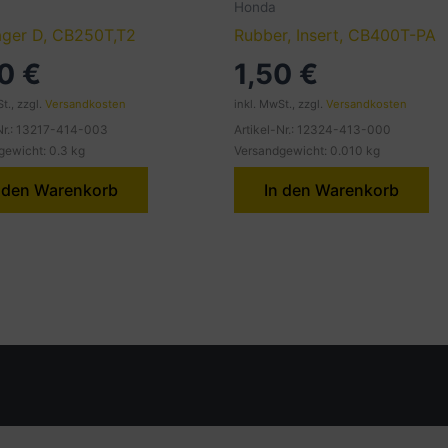
Honda
lager D, CB250T,T2
Rubber, Insert, CB400T-PA
50
€
1,50
€
t., zzgl.
Versandkosten
inkl. MwSt., zzgl.
Versandkosten
-Nr.: 13217-414-003
Artikel-Nr.: 12324-413-000
gewicht: 0.3 kg
Versandgewicht: 0.010 kg
 den Warenkorb
In den Warenkorb