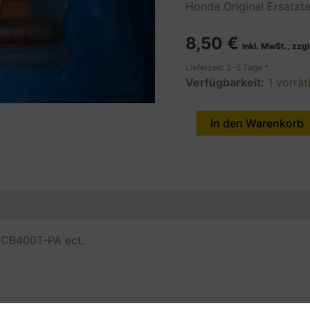
Honda Original Ersatzt
8,50
€
inkl. MwSt., zzg
Lieferzeit: 3-5 Tage *
Verfügbarkeit:
1 vorrät
Shaft
In den Warenkorb
Rocker
Arm,CB400T-
PA
Menge
en
Produktsicherheit (GPSR)
i CB400T-PA ect.