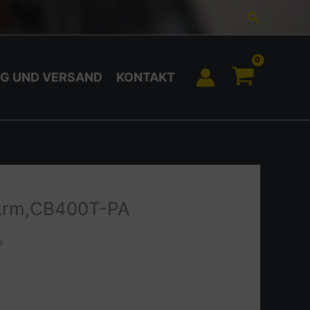
Suchen
G UND VERSAND
KONTAKT
 Arm,CB400T-PA
0