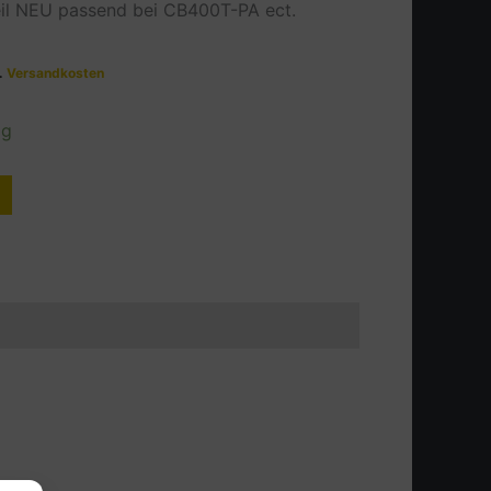
eil NEU passend bei CB400T-PA ect.
l.
Versandkosten
ig
Alternative: