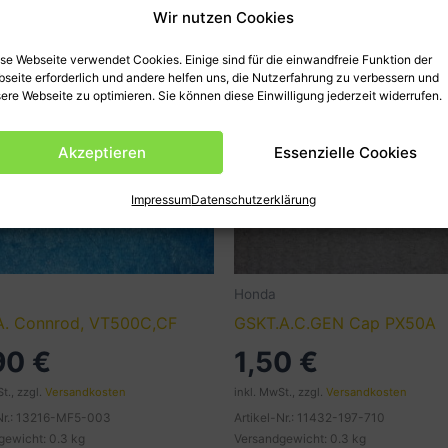
Wir nutzen Cookies
se Webseite verwendet Cookies. Einige sind für die einwandfreie Funktion der
seite erforderlich und andere helfen uns, die Nutzerfahrung zu verbessern und
ere Webseite zu optimieren. Sie können diese Einwilligung jederzeit widerrufen.
Akzeptieren
Essenzielle Cookies
Impressum
Datenschutzerklärung
Honda
A. Connrod, VT500C,CF
GSKT.A.C.GEN Cap PX50A
,90
€
1,50
€
t., zzgl.
Versandkosten
inkl. MwSt., zzgl.
Versandkosten
-Nr.: 13216-MF5-003
Artikel-Nr.: 11432-197-710
gewicht: 0.3 kg
Versandgewicht: 0.3 kg