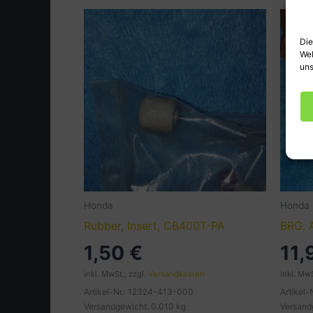
Die
Web
uns
Honda
Honda
Rubber, Insert, CB400T-PA
BRG. 
1,50
€
11
inkl. MwSt., zzgl.
Versandkosten
inkl. MwS
Artikel-Nr.: 12324-413-000
Artikel
Versandgewicht: 0.010 kg
Versand