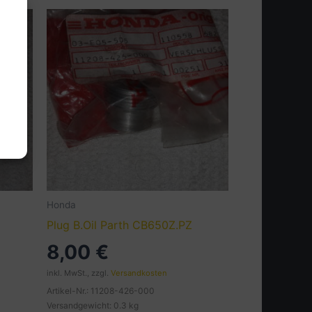
Honda
Plug B.Oil Parth CB650Z.PZ
8,00
€
inkl. MwSt., zzgl.
Versandkosten
Artikel-Nr.: 11208-426-000
Versandgewicht: 0.3 kg