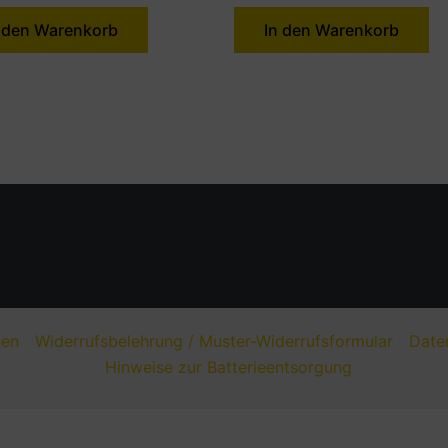
 den Warenkorb
In den Warenkorb
nen
Widerrufsbelehrung / Muster-Widerrufsformular
Date
Hinweise zur Batterieentsorgung