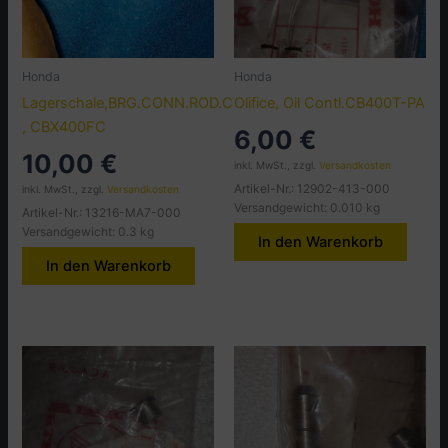
Honda
Honda
Lagerschale,BRG.CONN.ROD.C
Olifice, Oil Contl.CB400T-PA
, CBX400FC
6,00
€
10,00
€
inkl. MwSt., zzgl.
Versandkosten
Artikel-Nr.: 12902-413-000
inkl. MwSt., zzgl.
Versandkosten
Versandgewicht: 0.010 kg
Artikel-Nr.: 13216-MA7-000
Versandgewicht: 0.3 kg
In den Warenkorb
In den Warenkorb