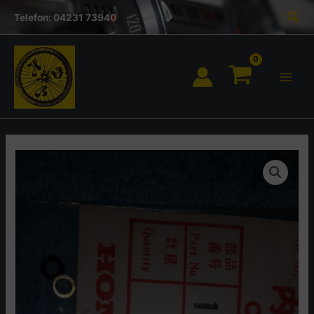
Inhalt
Zum
Suc
springen
Telefon: 04231 73940
Inhalt
springen