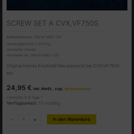
SCREW SET A CVX,VF750S
Artikelnummer:
16016-MBO-721
Versandgewicht: 0.010 kg
Hersteller: Honda
Hersteller-Nr.: 16016-MBO-721
Original Honda Ersatzteil Neu passend bei CVX,VF750S
ect.
24,95
€
inkl. MwSt., zzgl.
Versandkosten
Lieferzeit: 3-5 Tage *
Verfügbarkeit:
13 vorrätig
SCREW
-
+
In den Warenkorb
Alternative:
SET
A