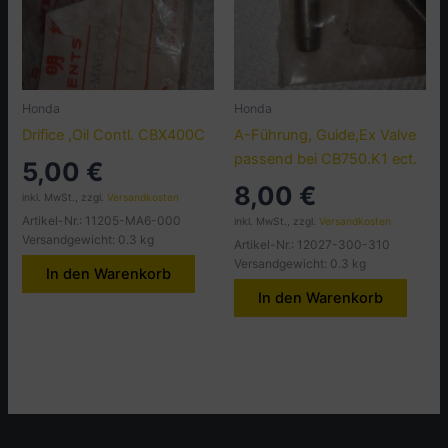
Honda
Honda
Drifice ,Oil Contl. CBX400C
A-Führung, Guide,Ex Valve
passend bei CB750.K1 ect.
5,00
€
8,00
€
inkl. MwSt., zzgl.
Versandkosten
Artikel-Nr.: 11205-MA6-000
inkl. MwSt., zzgl.
Versandkosten
Versandgewicht: 0.3 kg
Artikel-Nr.: 12027-300-310
Versandgewicht: 0.3 kg
In den Warenkorb
In den Warenkorb