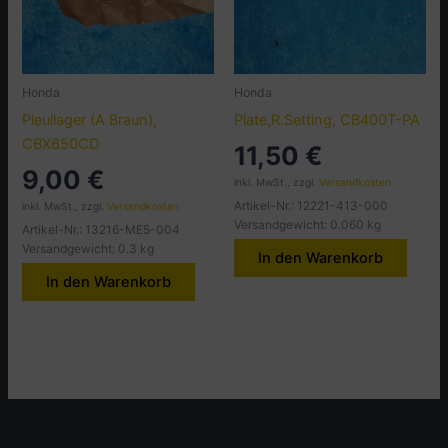
Honda
Honda
Pleullager (A Braun),
Plate,R.Setting, CB400T-PA
CBX650CD
11,50
€
9,00
€
inkl. MwSt., zzgl.
Versandkosten
Artikel-Nr.: 12221-413-000
inkl. MwSt., zzgl.
Versandkosten
Versandgewicht: 0.060 kg
Artikel-Nr.: 13216-ME5-004
Versandgewicht: 0.3 kg
In den Warenkorb
In den Warenkorb