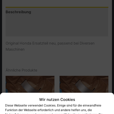
DIVERSE
MASCHINEN
Beschreibung
Menge
Zusätzliche Informationen
Produktsicherheit (GPSR)
Original Honda Ersatzteil neu, passend bei Diversen
Maschinen
Ähnliche Produkte
Wir nutzen Cookies
Diese Webseite verwendet Cookies. Einige sind für die einwandfreie
Funktion der Webseite erforderlich und andere helfen uns, die