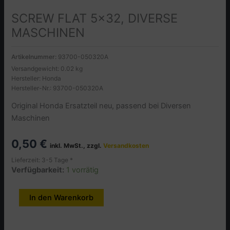
SCREW FLAT 5×32, DIVERSE
MASCHINEN
Artikelnummer:
93700-050320A
Versandgewicht: 0.02 kg
Hersteller: Honda
Hersteller-Nr.: 93700-050320A
Original Honda Ersatzteil neu, passend bei Diversen
Maschinen
0,50
€
inkl. MwSt., zzgl.
Versandkosten
Lieferzeit: 3-5 Tage *
Verfügbarkeit:
1 vorrätig
SCREW
In den Warenkorb
Alternative:
FLAT
5x32,