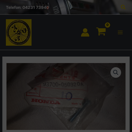
Inhalt
Zum
Suc
springen
Telefon: 04231 73940
Inhalt
springen