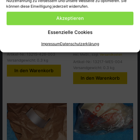
Nutzerfahrung zu verbessern und unsere Webseite zu optimieren. Sie
können diese Einwilligung jederzeit widerrufen.
Akzeptieren
Honda
Honda
Pleullager, CB650Z.PZ
Pleullager A grün,
Essenzielle Cookies
CBX650CD
10,50
€
9,00
€
Impressum
Datenschutzerklärung
inkl. MwSt., zzgl.
Versandkosten
Artikel-Nr.: 13215-426-003
inkl. MwSt., zzgl.
Versandkosten
Versandgewicht: 0.3 kg
Artikel-Nr.: 13217-ME5-004
Versandgewicht: 0.3 kg
In den Warenkorb
In den Warenkorb