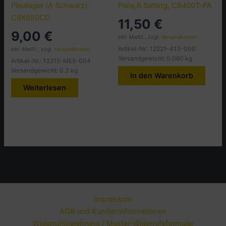
Pleullager (A Schwarz),
Plate,R.Setting, CB400T-PA
CBX650CD
11,50
€
9,00
€
inkl. MwSt., zzgl.
Versandkosten
Artikel-Nr.: 12221-413-000
inkl. MwSt., zzgl.
Versandkosten
Versandgewicht: 0.060 kg
Artikel-Nr.: 13215-ME5-004
Versandgewicht: 0.3 kg
In den Warenkorb
Weiterlesen
Impressum
AGB und Kundeninformationen
Widerrufsbelehrung / Muster-Widerrufsformular