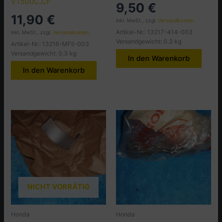
VT500C,CF
9,50
€
11,90
€
inkl. MwSt., zzgl.
Versandkosten
Artikel-Nr.: 13217-414-003
inkl. MwSt., zzgl.
Versandkosten
Versandgewicht: 0.3 kg
Artikel-Nr.: 13216-MF5-003
Versandgewicht: 0.3 kg
In den Warenkorb
In den Warenkorb
NICHT VORRÄTIG
Honda
Honda