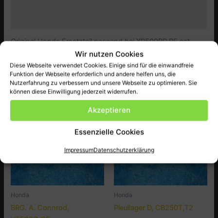
Zusätzliche Informationen
Produktsicherheit (GPSR)
Original Honda Ersatzteil passend bei XR500RD.RE ect.
Wir nutzen Cookies
Diese Webseite verwendet Cookies. Einige sind für die einwandfreie
Funktion der Webseite erforderlich und andere helfen uns, die
Ähnliche Produkte
Nutzerfahrung zu verbessern und unsere Webseite zu optimieren. Sie
können diese Einwilligung jederzeit widerrufen.
Akzeptieren
Essenzielle Cookies
Impressum
Datenschutzerklärung
Honda
Honda
BRG. A. Connrod,
Pleullager D, CB250T,T2