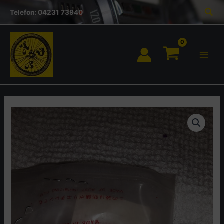
Inhalt
Zum
Suc
springen
Telefon: 04231 73940
Inhalt
springen