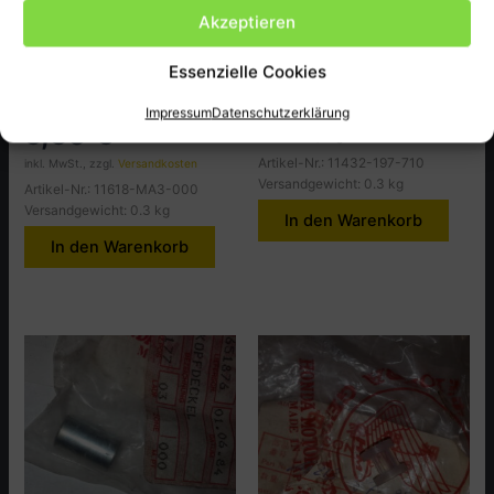
Akzeptieren
Honda
Honda
Plate, Tube Guard
GSKT.A.C.GEN Cap PX50A
Essenzielle Cookies
CB1100RB
1,50
€
Impressum
Datenschutzerklärung
5,50
€
inkl. MwSt., zzgl.
Versandkosten
Artikel-Nr.: 11432-197-710
inkl. MwSt., zzgl.
Versandkosten
Versandgewicht: 0.3 kg
Artikel-Nr.: 11618-MA3-000
Versandgewicht: 0.3 kg
In den Warenkorb
In den Warenkorb