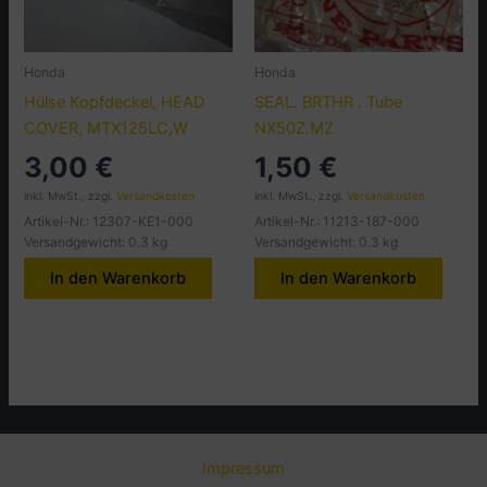
Honda
Honda
Hülse Kopfdeckel, HEAD
SEAL. BRTHR . Tube
COVER, MTX125LC,W
NX50Z.MZ
3,00
€
1,50
€
inkl. MwSt., zzgl.
Versandkosten
inkl. MwSt., zzgl.
Versandkosten
Artikel-Nr.: 12307-KE1-000
Artikel-Nr.: 11213-187-000
Versandgewicht: 0.3 kg
Versandgewicht: 0.3 kg
In den Warenkorb
In den Warenkorb
Impressum