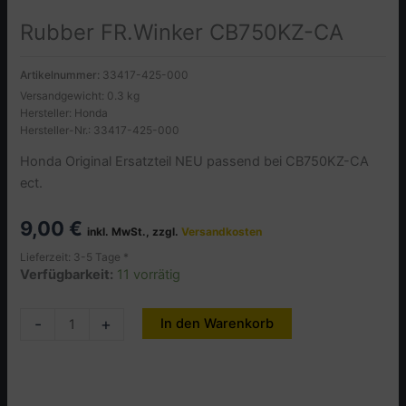
Rubber FR.Winker CB750KZ-CA
Artikelnummer:
33417-425-000
Versandgewicht: 0.3 kg
Hersteller: Honda
Hersteller-Nr.: 33417-425-000
Honda Original Ersatzteil NEU passend bei CB750KZ-CA
ect.
9,00
€
inkl. MwSt., zzgl.
Versandkosten
Lieferzeit: 3-5 Tage *
Verfügbarkeit:
11 vorrätig
Rubber
-
+
In den Warenkorb
Alternative:
FR.Winker
CB750KZ-
CA
Menge