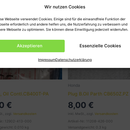
Wir nutzen Cookies
se Webseite verwendet Cookies. Einige sind für die einwandfreie Funktion der
seite erforderlich und andere helfen uns, die Nutzerfahrung zu verbessern und
ere Webseite zu optimieren. Sie können diese Einwilligung jederzeit widerrufen.
Akzeptieren
Essenzielle Cookies
Impressum
Datenschutzerklärung
Honda
e, Oil Contl.CB400T-PA
Plug B.Oil Parth CB650Z.PZ
00
€
8,00
€
t., zzgl.
Versandkosten
inkl. MwSt., zzgl.
Versandkosten
-Nr.: 12902-413-000
Artikel-Nr.: 11208-426-000
gewicht: 0.010 kg
Versandgewicht: 0.3 kg