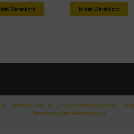
 den Warenkorb
In den Warenkorb
nen
Widerrufsbelehrung / Muster-Widerrufsformular
Date
Hinweise zur Batterieentsorgung