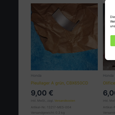
Die
Web
uns
Honda
Honda
Pleullager A grün, CBX650CD
Olific
9,00
€
6,
inkl. MwSt., zzgl.
Versandkosten
inkl. MwS
Artikel-Nr.: 13217-ME5-004
Artikel
Versandgewicht: 0.3 kg
Versand