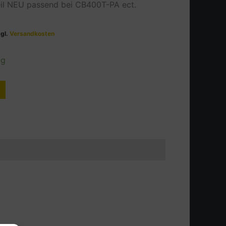
eil NEU passend bei CB400T-PA ect.
zgl.
Versandkosten
ig
Alternative: