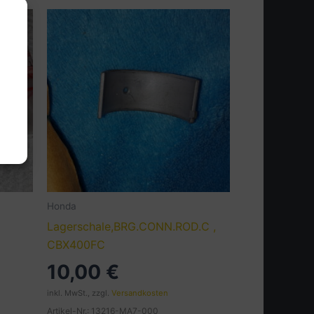
Honda
Lagerschale,BRG.CONN.ROD.C ,
CBX400FC
10,00
€
inkl. MwSt., zzgl.
Versandkosten
Artikel-Nr.: 13216-MA7-000