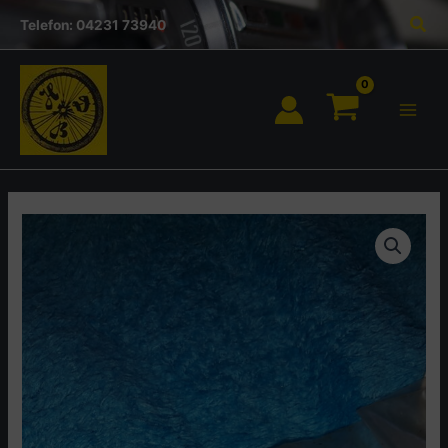
Inhalt
Zum
Suc
springen
Telefon: 04231 73940
Inhalt
springen