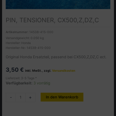
PIN, TENSIONER, CX500,Z,DZ,C
Artikelnummer:
14538-415-000
Versandgewicht: 0.050 kg
Hersteller: Honda
Hersteller-Nr.: 14538-415-000
Original Honda Ersatzteil, passend bei CX500,Z,DZ,C ect.
3,50
€
inkl. MwSt., zzgl.
Versandkosten
Lieferzeit: 3-5 Tage *
Verfügbarkeit:
3 vorrätig
PIN,
-
+
In den Warenkorb
Alternative:
TENSIONER,
CX500,Z,DZ,C
Menge