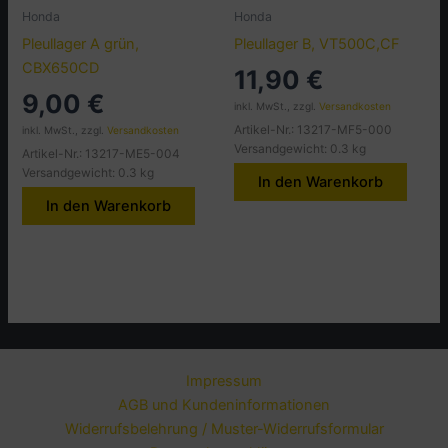
Honda
Honda
Pleullager A grün,
Pleullager B, VT500C,CF
CBX650CD
11,90
€
9,00
€
inkl. MwSt., zzgl.
Versandkosten
Artikel-Nr.: 13217-MF5-000
inkl. MwSt., zzgl.
Versandkosten
Versandgewicht: 0.3 kg
Artikel-Nr.: 13217-ME5-004
Versandgewicht: 0.3 kg
In den Warenkorb
In den Warenkorb
Impressum
AGB und Kundeninformationen
Widerrufsbelehrung / Muster-Widerrufsformular