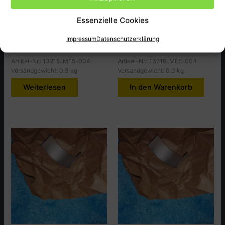
Pleullager (A Schwarz),
Pleullager (A Braun),
CBX650CD
CBX650CD
Essenzielle Cookies
9,00
€
9,00
€
Impressum
Datenschutzerklärung
inkl. MwSt., zzgl.
Versandkosten
inkl. MwSt., zzgl.
Versandkosten
Artikel-Nr.: 13215-ME5-004
Artikel-Nr.: 13216-ME5-004
Versandgewicht: 0.3 kg
Versandgewicht: 0.3 kg
Weiterlesen
In den Warenkorb