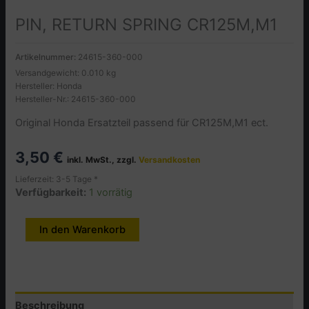
PIN, RETURN SPRING CR125M,M1
Artikelnummer:
24615-360-000
Versandgewicht: 0.010 kg
Hersteller: Honda
Hersteller-Nr.: 24615-360-000
Original Honda Ersatzteil passend für CR125M,M1 ect.
3,50
€
inkl. MwSt., zzgl.
Versandkosten
Lieferzeit: 3-5 Tage *
Verfügbarkeit:
1 vorrätig
PIN,
In den Warenkorb
Alternative:
RETURN
SPRING
CR125M,M1
Menge
Beschreibung