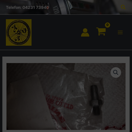
Inhalt
Zum
Suc
springen
Telefon: 04231 73940
Inhalt
springen