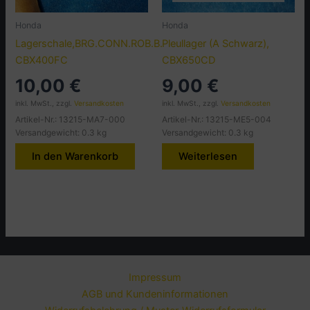
Honda
Honda
Lagerschale,BRG.CONN.ROB.B.,
Pleullager (A Schwarz),
CBX400FC
CBX650CD
10,00
€
9,00
€
inkl. MwSt., zzgl.
Versandkosten
inkl. MwSt., zzgl.
Versandkosten
Artikel-Nr.: 13215-MA7-000
Artikel-Nr.: 13215-ME5-004
Versandgewicht: 0.3 kg
Versandgewicht: 0.3 kg
In den Warenkorb
Weiterlesen
Impressum
AGB und Kundeninformationen