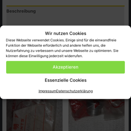
Menge
Beschreibung
Zusätzliche Informationen
Wir nutzen Cookies
Produktsicherheit (GPSR)
Diese Webseite verwendet Cookies. Einige sind für die einwandfreie
Funktion der Webseite erforderlich und andere helfen uns, die
original Honda Ersatzteil passend bei CB550F,1,2 ect.
Nutzerfahrung zu verbessern und unsere Webseite zu optimieren. Sie
können diese Einwilligung jederzeit widerrufen.
Akzeptieren
Ähnliche Produkte
Essenzielle Cookies
Impressum
Datenschutzerklärung