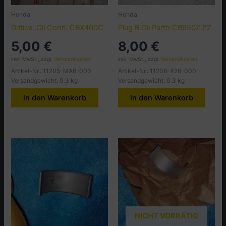
Honda
Honda
Drifice ,Oil Contl. CBX400C
Plug B.Oil Parth CB650Z.PZ
5,00
€
8,00
€
inkl. MwSt., zzgl.
Versandkosten
inkl. MwSt., zzgl.
Versandkosten
Artikel-Nr.: 11205-MA6-000
Artikel-Nr.: 11208-426-000
Versandgewicht: 0.3 kg
Versandgewicht: 0.3 kg
In den Warenkorb
In den Warenkorb
NICHT VORRÄTIG