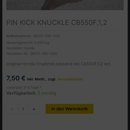
PIN KICK KNUCKLE CB550F,1,2
Artikelnummer:
28321-390-000
Versandgewicht: 0.050 kg
Hersteller: Honda
Hersteller-Nr.: 28321-390-000
original Honda Ersatzteil passend bei Cb550F,1,2 ect.
7,50
€
inkl. MwSt., zzgl.
Versandkosten
Lieferzeit: 3-5 Tage *
Verfügbarkeit:
5 vorrätig
PIN
-
+
In den Warenkorb
Alternative:
KICK
KNUCKLE
CB550F,1,2