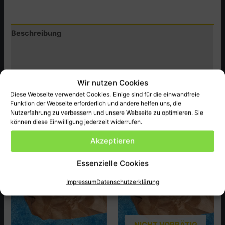
BRG,
CT250SB
Beschreibung
Menge
Zusätzliche Informationen
Produktsicherheit (GPSR)
Wir nutzen Cookies
Diese Webseite verwendet Cookies. Einige sind für die einwandfreie
Original Honda Ersatzteil neu, passend bei CT250SB ect.
Funktion der Webseite erforderlich und andere helfen uns, die
Nutzerfahrung zu verbessern und unsere Webseite zu optimieren. Sie
können diese Einwilligung jederzeit widerrufen.
Ähnliche Produkte
Akzeptieren
Essenzielle Cookies
Impressum
Datenschutzerklärung