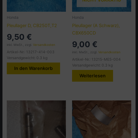
NICHT VORRÄTIG
Honda
Honda
Pleullager D, CB250T,T2
Pleullager (A Schwarz),
CBX650CD
9,50
€
9,00
€
inkl. MwSt., zzgl.
Versandkosten
Artikel-Nr.: 13217-414-003
inkl. MwSt., zzgl.
Versandkosten
Versandgewicht: 0.3 kg
Artikel-Nr.: 13215-ME5-004
Versandgewicht: 0.3 kg
In den Warenkorb
Weiterlesen