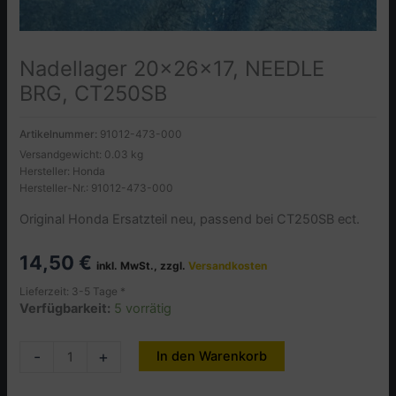
Nadellager 20x26x17, NEEDLE
BRG, CT250SB
Artikelnummer:
91012-473-000
Versandgewicht: 0.03 kg
Hersteller: Honda
Hersteller-Nr.: 91012-473-000
Original Honda Ersatzteil neu, passend bei CT250SB ect.
14,50
€
inkl. MwSt., zzgl.
Versandkosten
Lieferzeit: 3-5 Tage *
Verfügbarkeit:
5 vorrätig
Nadellager
-
+
In den Warenkorb
Alternative:
20x26x17,
NEEDLE