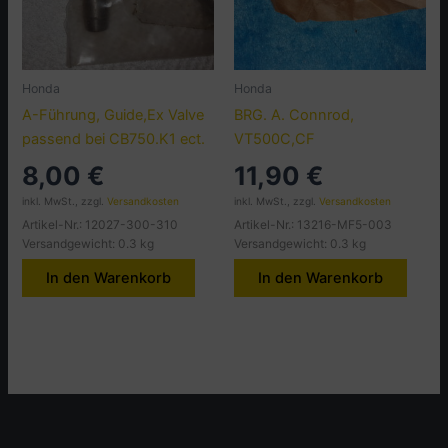
Honda
Honda
A-Führung, Guide,Ex Valve
BRG. A. Connrod,
passend bei CB750.K1 ect.
VT500C,CF
8,00
€
11,90
€
inkl. MwSt., zzgl.
Versandkosten
inkl. MwSt., zzgl.
Versandkosten
Artikel-Nr.: 12027-300-310
Artikel-Nr.: 13216-MF5-003
Versandgewicht: 0.3 kg
Versandgewicht: 0.3 kg
In den Warenkorb
In den Warenkorb