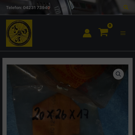
Inhalt
Zum
Suc
springen
Telefon: 04231 73940
Inhalt
springen