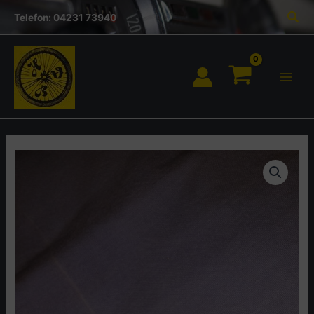
Inhalt
Zum
Suc
springen
Telefon: 04231 73940
Inhalt
springen