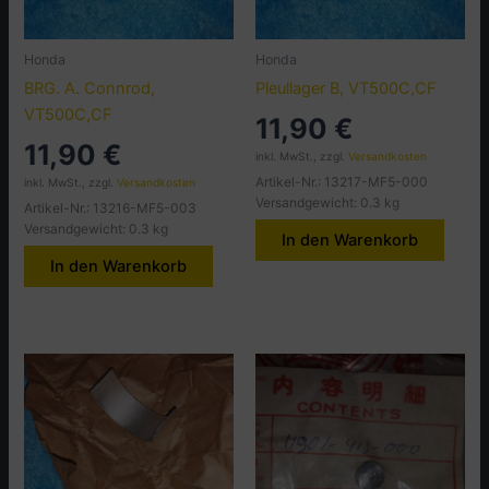
Honda
Honda
BRG. A. Connrod,
Pleullager B, VT500C,CF
VT500C,CF
11,90
€
11,90
€
inkl. MwSt., zzgl.
Versandkosten
Artikel-Nr.: 13217-MF5-000
inkl. MwSt., zzgl.
Versandkosten
Versandgewicht: 0.3 kg
Artikel-Nr.: 13216-MF5-003
Versandgewicht: 0.3 kg
In den Warenkorb
In den Warenkorb