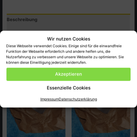
CB750KZ-
CA
Beschreibung
Menge
Zusätzliche Informationen
Wir nutzen Cookies
Produktsicherheit (GPSR)
Diese Webseite verwendet Cookies. Einige sind für die einwandfreie
Funktion der Webseite erforderlich und andere helfen uns, die
Nutzerfahrung zu verbessern und unsere Webseite zu optimieren. Sie
Honda Original Ersatzteil NEU passend bei CB750KZ-CA
können diese Einwilligung jederzeit widerrufen.
Akzeptieren
Ähnliche Produkte
Essenzielle Cookies
Impressum
Datenschutzerklärung