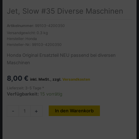
Jet, Slow #35 Diverse Maschinen
Artikelnummer:
99103-4200350
Versandgewicht: 0.3 kg
Hersteller: Honda
Hersteller-Nr.: 99103-4200350
Honda Original Ersatzteil NEU passend bei diversen
Maschinen
8,00
€
inkl. MwSt., zzgl.
Versandkosten
Lieferzeit: 3-5 Tage *
Verfügbarkeit:
15 vorrätig
Jet,
-
+
In den Warenkorb
Alternative:
Slow
#35
Diverse
Maschinen