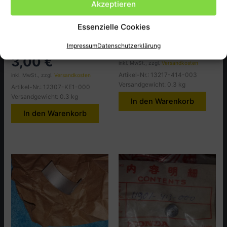
Akzeptieren
Honda
Honda
Essenzielle Cookies
Hülse Kopfdeckel, HEAD
Pleullager D, CB250T,T2
COVER, MTX125LC,W
9,50
€
Impressum
Datenschutzerklärung
3,00
€
inkl. MwSt., zzgl.
Versandkosten
Artikel-Nr.: 13217-414-003
inkl. MwSt., zzgl.
Versandkosten
Versandgewicht: 0.3 kg
Artikel-Nr.: 12307-KE1-000
Versandgewicht: 0.3 kg
In den Warenkorb
In den Warenkorb