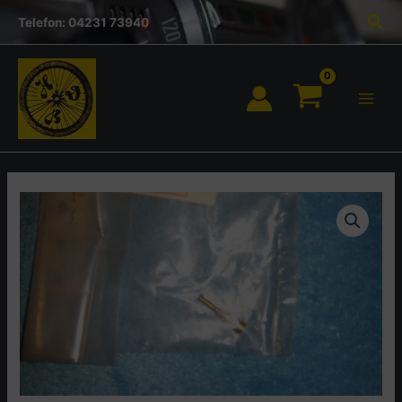
Inhalt
Zum
Suc
springen
Telefon: 04231 73940
Inhalt
springen