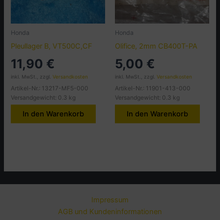
Honda
Honda
Pleullager B, VT500C,CF
Olifice, 2mm CB400T-PA
11,90
€
5,00
€
inkl. MwSt., zzgl.
Versandkosten
inkl. MwSt., zzgl.
Versandkosten
Artikel-Nr.: 13217-MF5-000
Artikel-Nr.: 11901-413-000
Versandgewicht: 0.3 kg
Versandgewicht: 0.3 kg
In den Warenkorb
In den Warenkorb
Impressum
AGB und Kundeninformationen