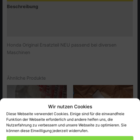
Beschreibung
Menge
Zusätzliche Informationen
Produktsicherheit (GPSR)
Honda Original Ersatzteil NEU passend bei diversen
Maschinen
Ähnliche Produkte
Wir nutzen Cookies
Diese Webseite verwendet Cookies. Einige sind für die einwandfreie
Funktion der Webseite erforderlich und andere helfen uns, die
Nutzerfahrung zu verbessern und unsere Webseite zu optimieren. Sie
können diese Einwilligung jederzeit widerrufen.