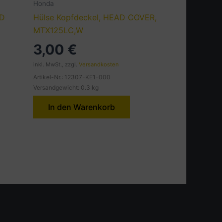
Honda
CD
Hülse Kopfdeckel, HEAD COVER,
MTX125LC,W
3,00
€
inkl. MwSt., zzgl.
Versandkosten
Artikel-Nr.: 12307-KE1-000
Versandgewicht: 0.3 kg
In den Warenkorb