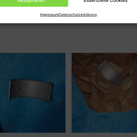
Akzeptieren
Essenzielle Cookies
en
Produktsicherheit (GPSR)
Impressum
Datenschutzerklärung
50F2,F35 ect.