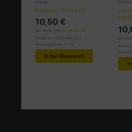
Honda
Honda
Pleullager, CB650Z.PZ
Lager
CBX4
10,50
€
10
inkl. MwSt., zzgl.
Versandkosten
Artikel-Nr.: 13215-426-003
inkl. MwS
Versandgewicht: 0.3 kg
Artikel
Versand
In den Warenkorb
In