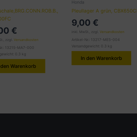
Honda
schale,BRG.CONN.ROB.B.,
Pleullager A grün, CBX650
00FC
9,00
€
,00
€
inkl. MwSt., zzgl.
Versandkosten
Artikel-Nr.: 13217-ME5-004
t., zzgl.
Versandkosten
Versandgewicht: 0.3 kg
-Nr.: 13215-MA7-000
gewicht: 0.3 kg
In den Warenkorb
 den Warenkorb