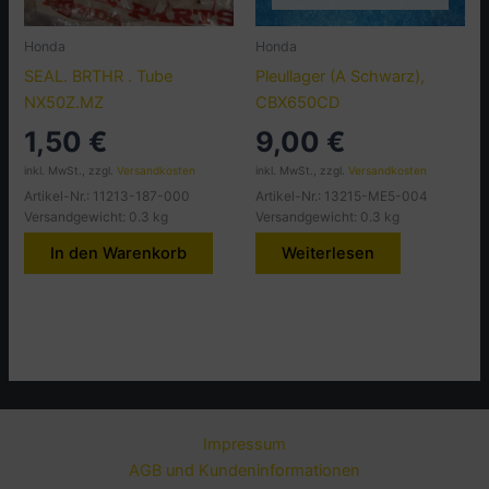
Honda
Honda
SEAL. BRTHR . Tube
Pleullager (A Schwarz),
NX50Z.MZ
CBX650CD
1,50
€
9,00
€
inkl. MwSt., zzgl.
Versandkosten
inkl. MwSt., zzgl.
Versandkosten
Artikel-Nr.: 11213-187-000
Artikel-Nr.: 13215-ME5-004
Versandgewicht: 0.3 kg
Versandgewicht: 0.3 kg
In den Warenkorb
Weiterlesen
Impressum
AGB und Kundeninformationen