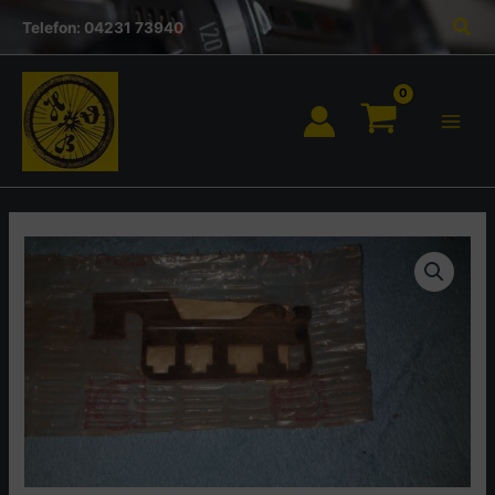
Inhalt
Zum
Suc
springen
Telefon: 04231 73940
Inhalt
springen