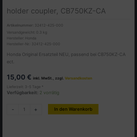
holder coupler, CB750KZ-CA
Artikelnummer:
32412-425-000
Versandgewicht: 0.3 kg
Hersteller: Honda
Hersteller-Nr.: 32412-425-000
Honda Original Ersatzteil NEU, passend bei CB750KZ-CA
ect.
15,00
€
inkl. MwSt., zzgl.
Versandkosten
Lieferzeit: 3-5 Tage *
Verfügbarkeit:
2 vorrätig
holder
-
+
In den Warenkorb
Alternative:
coupler,
CB750KZ-
CA
Menge