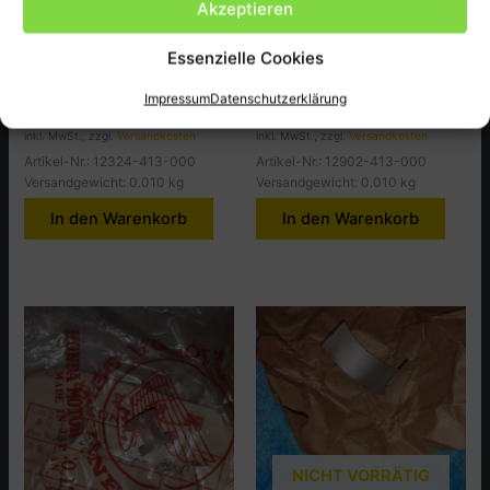
Akzeptieren
Honda
Honda
Essenzielle Cookies
Rubber, Insert, CB400T-PA
Olifice, Oil Contl.CB400T-PA
1,50
€
6,00
€
Impressum
Datenschutzerklärung
inkl. MwSt., zzgl.
Versandkosten
inkl. MwSt., zzgl.
Versandkosten
Artikel-Nr.: 12324-413-000
Artikel-Nr.: 12902-413-000
Versandgewicht: 0.010 kg
Versandgewicht: 0.010 kg
In den Warenkorb
In den Warenkorb
NICHT VORRÄTIG