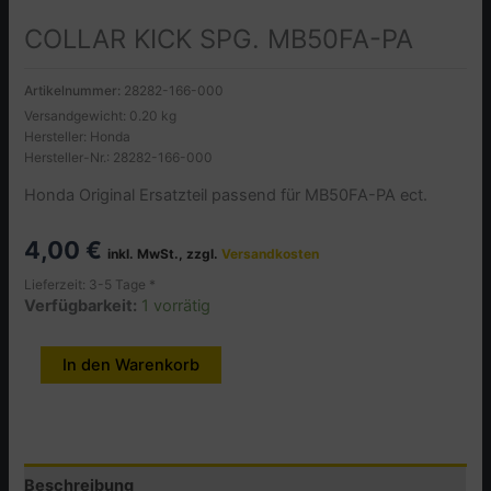
COLLAR KICK SPG. MB50FA-PA
Artikelnummer:
28282-166-000
Versandgewicht: 0.20 kg
Hersteller: Honda
Hersteller-Nr.: 28282-166-000
Honda Original Ersatzteil passend für MB50FA-PA ect.
4,00
€
inkl. MwSt., zzgl.
Versandkosten
Lieferzeit: 3-5 Tage *
Verfügbarkeit:
1 vorrätig
COLLAR
In den Warenkorb
Alternative:
KICK
SPG.
MB50FA-
PA
Beschreibung
Menge