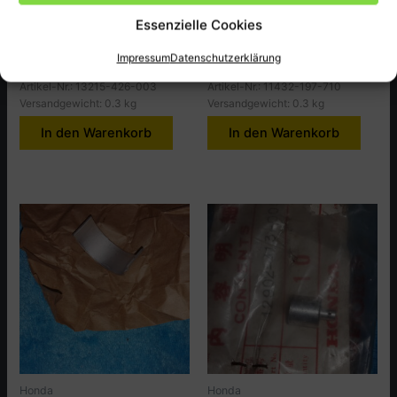
Pleullager, CB650Z.PZ
GSKT.A.C.GEN Cap PX50A
Essenzielle Cookies
10,50
€
1,50
€
Impressum
Datenschutzerklärung
inkl. MwSt., zzgl.
Versandkosten
inkl. MwSt., zzgl.
Versandkosten
Artikel-Nr.: 13215-426-003
Artikel-Nr.: 11432-197-710
Versandgewicht: 0.3 kg
Versandgewicht: 0.3 kg
In den Warenkorb
In den Warenkorb
Honda
Honda