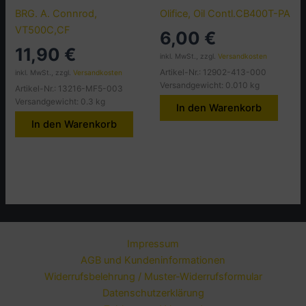
BRG. A. Connrod,
Olifice, Oil Contl.CB400T-PA
VT500C,CF
6,00
€
11,90
€
inkl. MwSt., zzgl.
Versandkosten
Artikel-Nr.: 12902-413-000
inkl. MwSt., zzgl.
Versandkosten
Versandgewicht: 0.010 kg
Artikel-Nr.: 13216-MF5-003
Versandgewicht: 0.3 kg
In den Warenkorb
In den Warenkorb
Impressum
AGB und Kundeninformationen
Widerrufsbelehrung / Muster-Widerrufsformular
Datenschutzerklärung