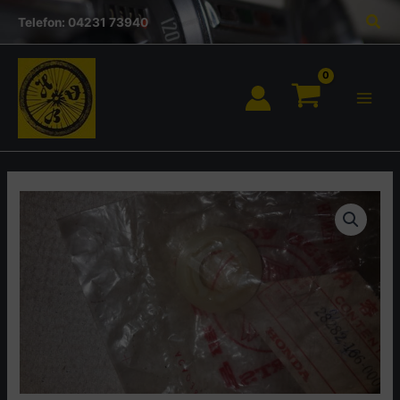
Inhalt
Zum
Suc
springen
Telefon: 04231 73940
Inhalt
springen