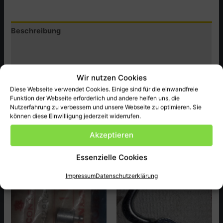
CB750KZ-
CA
Beschreibung
Menge
Zusätzliche Informationen
Produktsicherheit (GPSR)
Wir nutzen Cookies
Diese Webseite verwendet Cookies. Einige sind für die einwandfreie
Honda Original Ersatzteil NEU , passend bei CB650KZ-CA
Funktion der Webseite erforderlich und andere helfen uns, die
ect.
Nutzerfahrung zu verbessern und unsere Webseite zu optimieren. Sie
können diese Einwilligung jederzeit widerrufen.
Akzeptieren
Ähnliche Produkte
Essenzielle Cookies
Impressum
Datenschutzerklärung