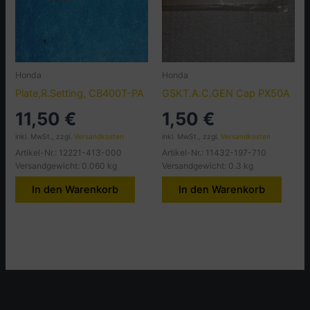
Honda
Honda
Plate,R.Setting, CB400T-PA
GSKT.A.C.GEN Cap PX50A
11,50
€
1,50
€
inkl. MwSt., zzgl.
Versandkosten
inkl. MwSt., zzgl.
Versandkosten
Artikel-Nr.: 12221-413-000
Artikel-Nr.: 11432-197-710
Versandgewicht: 0.060 kg
Versandgewicht: 0.3 kg
In den Warenkorb
In den Warenkorb