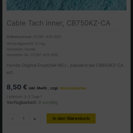
Cable Tach inner, CB750KZ-CA
Artikelnummer:
37261-425-000
Versandgewicht: 0.1 kg
Hersteller: Honda
Hersteller-Nr.: 37261-425-000
Honda Original Ersatzteil NEU , passend bei CB650KZ-CA
ect.
8,50
€
inkl. MwSt., zzgl.
Versandkosten
Lieferzeit: 3-5 Tage *
Verfügbarkeit:
9 vorrätig
Cable
-
+
In den Warenkorb
Alternative:
Tach
inner,