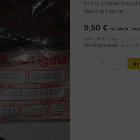
Honda Original Ersatzt
bieten auf ein teil
9,50
€
inkl. MwSt., zzg
Lieferzeit: 3-5 Tage *
Verfügbarkeit:
3 vorrät
Bush,
-
+
In
Slider
CB900CA
ect.
Menge