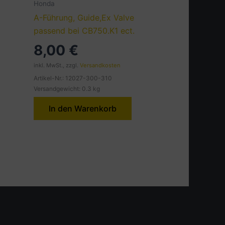
Honda
A-Führung, Guide,Ex Valve
passend bei CB750.K1 ect.
8,00
€
inkl. MwSt., zzgl.
Versandkosten
Artikel-Nr.: 12027-300-310
Versandgewicht: 0.3 kg
In den Warenkorb