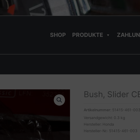
SHOP
PRODUKTE
ZAHLUN
Bush, Slider 
Artikelnummer:
51415-461-00
Versandgewicht: 0.3 kg
Hersteller: Honda
Hersteller-Nr.: 51415-461-003