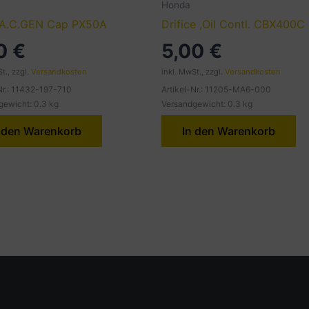
Honda
A.C.GEN Cap PX50A
Drifice ,Oil Contl. CBX400C
50
€
5,00
€
t., zzgl.
Versandkosten
inkl. MwSt., zzgl.
Versandkosten
Nr.: 11432-197-710
Artikel-Nr.: 11205-MA6-000
gewicht: 0.3 kg
Versandgewicht: 0.3 kg
 den Warenkorb
In den Warenkorb