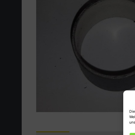
Die
Web
uns