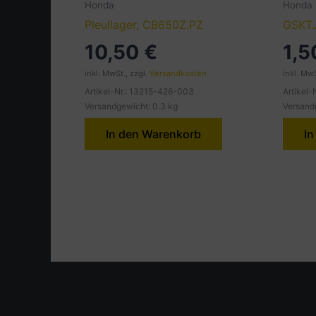
Honda
Honda
Pleullager, CB650Z.PZ
GSKT.
10,50
€
1,
inkl. MwSt., zzgl.
Versandkosten
inkl. MwS
Artikel-Nr.: 13215-426-003
Artikel-
Versandgewicht: 0.3 kg
Versand
In den Warenkorb
In