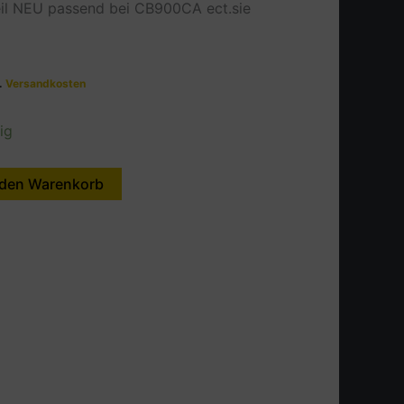
eil NEU passend bei CB900CA ect.sie
l.
Versandkosten
ig
 den Warenkorb
Alternative: