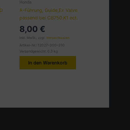
Honda
CD
A-Führung, Guide,Ex Valve
passend bei CB750.K1 ect.
8,00
€
inkl. MwSt., zzgl.
Versandkosten
Artikel-Nr.: 12027-300-310
Versandgewicht: 0.3 kg
In den Warenkorb