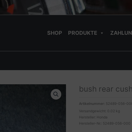
SHOP
PRODUKTE
ZAHLUN
bush rear cus
Artikelnummer:
52489-056-00
Versandgewicht: 0.02 kg
Hersteller: Honda
Hersteller-Nr.: 52489-056-000