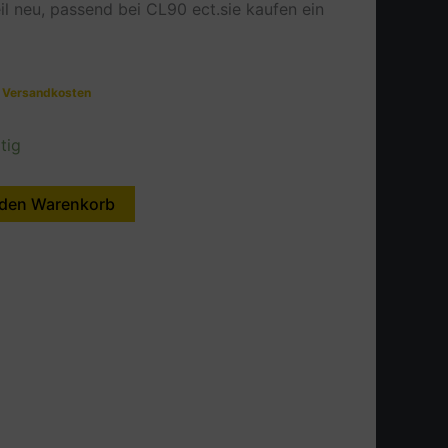
il neu, passend bei CL90 ect.sie kaufen ein
.
Versandkosten
tig
 den Warenkorb
Alternative: