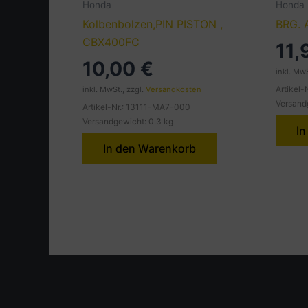
Honda
Honda
Kolbenbolzen,PIN PISTON ,
BRG. 
CBX400FC
11
10,00
€
inkl. MwS
Artikel
inkl. MwSt., zzgl.
Versandkosten
Versand
Artikel-Nr.: 13111-MA7-000
Versandgewicht: 0.3 kg
In
In den Warenkorb