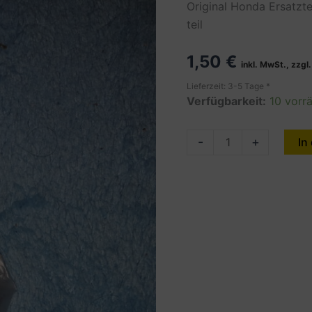
Original Honda Ersatzte
teil
1,50
€
inkl. MwSt., zzgl
Lieferzeit: 3-5 Tage *
Verfügbarkeit:
10 vorrä
bush
-
+
In
rear
cushion,CL90
Menge