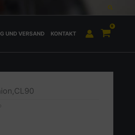
Suchen
G UND VERSAND
KONTAKT
hion,CL90
0