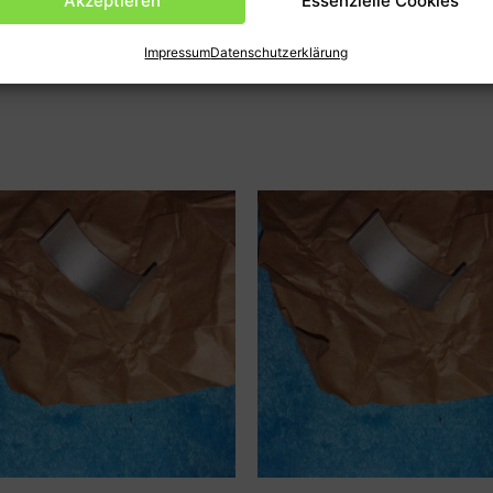
Akzeptieren
Essenzielle Cookies
en
Produktsicherheit (GPSR)
Impressum
Datenschutzerklärung
 CL90 ect.