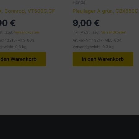
Honda
A. Connrod, VT500C,CF
Pleullager A grün, CBX650
,90
€
9,00
€
t., zzgl.
Versandkosten
inkl. MwSt., zzgl.
Versandkosten
-Nr.: 13216-MF5-003
Artikel-Nr.: 13217-ME5-004
gewicht: 0.3 kg
Versandgewicht: 0.3 kg
 den Warenkorb
In den Warenkorb