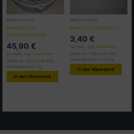
BMW 403.403C
BMW 403.403C
BMW 403,425
BMW 403 GUMMITÜLLE
STARTERGEHÄUSE
3,40
€
45,90
€
inkl. MwSt., zzgl.
Versandkosten
Artikel-Nr.: 1156-0093-520
inkl. MwSt., zzgl.
Versandkosten
Versandgewicht: 0.010 kg
Artikel-Nr.: 1241-3038-402
Versandgewicht: 1 kg
In den Warenkorb
In den Warenkorb