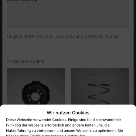
Zusätzliche Informationen
Produktsicherheit (GPSR)
Original BMW Ersatzteil neu, passend bei BMW 403 ect.
Ähnliche Produkte
Wir nutzen Cookies
Diese Webseite verwendet Cookies. Einige sind für die einwandfreie
Funktion der Webseite erforderlich und andere helfen uns, die
Nutzerfahrung zu verbessern und unsere Webseite zu optimieren. Sie
BMW 403.403C
BMW 403.403C
können diese Einwilligung jederzeit widerrufen.