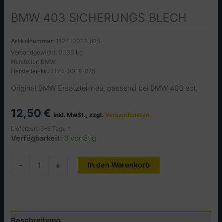
BMW 403 SICHERUNGS BLECH
Artikelnummer:
1124-0016-825
Versandgewicht: 0.100 kg
Hersteller: BMW
Hersteller-Nr.: 1124-0016-825
Original BMW Ersatzteil neu, passend bei BMW 403 ect.
12,50
€
inkl. MwSt., zzgl.
Versandkosten
Lieferzeit: 3-5 Tage *
Verfügbarkeit:
3 vorrätig
BMW
-
+
In den Warenkorb
Alternative:
403
SICHERUNGS
BLECH
Menge
Beschreibung