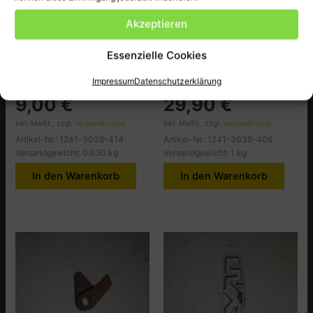
Akzeptieren
BMW 403.403C
BMW 403.403C
Essenzielle Cookies
BMW 403C,425 SCHEIBE
BMW 403C,425
41,5 x 40
STARTERFEDER
Impressum
Datenschutzerklärung
9,00
€
29,90
€
inkl. MwSt., zzgl.
Versandkosten
inkl. MwSt., zzgl.
Versandkosten
Artikel-Nr.: 1241-3038-414
Artikel-Nr.: 1241-3038-406
Versandgewicht: 0.050 kg
Versandgewicht: 1 kg
In den Warenkorb
In den Warenkorb