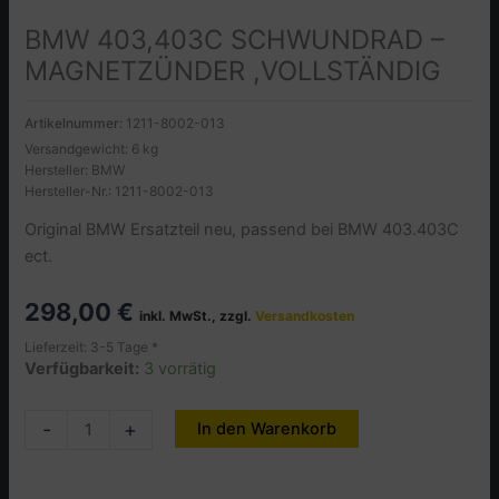
BMW 403,403C SCHWUNDRAD –
MAGNETZÜNDER ,VOLLSTÄNDIG
Artikelnummer:
1211-8002-013
Versandgewicht: 6 kg
Hersteller: BMW
Hersteller-Nr.: 1211-8002-013
Original BMW Ersatzteil neu, passend bei BMW 403.403C
ect.
298,00
€
inkl. MwSt., zzgl.
Versandkosten
Lieferzeit: 3-5 Tage *
Verfügbarkeit:
3 vorrätig
BMW
-
+
In den Warenkorb
Alternative:
403,403C
SCHWUNDRAD