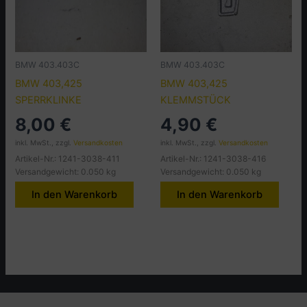
BMW 403.403C
BMW 403.403C
BMW 403,425
BMW 403,425
SPERRKLINKE
KLEMMSTÜCK
8,00
€
4,90
€
inkl. MwSt., zzgl.
Versandkosten
inkl. MwSt., zzgl.
Versandkosten
Artikel-Nr.: 1241-3038-411
Artikel-Nr.: 1241-3038-416
Versandgewicht: 0.050 kg
Versandgewicht: 0.050 kg
In den Warenkorb
In den Warenkorb