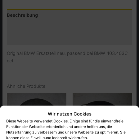
-
MAGNETZÜNDER
Beschreibung
,VOLLSTÄNDIG
Menge
Zusätzliche Informationen
Produktsicherheit (GPSR)
Original BMW Ersatzteil neu, passend bei BMW 403.403C
ect.
Ähnliche Produkte
Wir nutzen Cookies
Diese Webseite verwendet Cookies. Einige sind für die einwandfreie
Funktion der Webseite erforderlich und andere helfen uns, die
Nutzerfahrung zu verbessern und unsere Webseite zu optimieren. Sie
können diese Einwilligung jederzeit widerrufen.