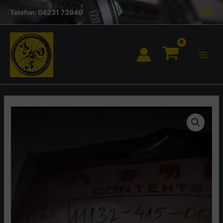
Inhalt
Zum
Suc
springen
Telefon: 04231 73940
Inhalt
springen