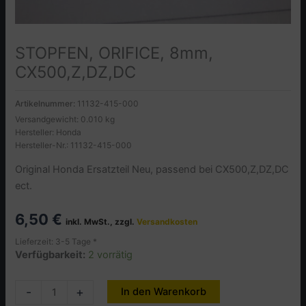
STOPFEN, ORIFICE, 8mm,
CX500,Z,DZ,DC
Artikelnummer:
11132-415-000
Versandgewicht: 0.010 kg
Hersteller: Honda
Hersteller-Nr.: 11132-415-000
Original Honda Ersatzteil Neu, passend bei CX500,Z,DZ,DC
ect.
6,50
€
inkl. MwSt., zzgl.
Versandkosten
Lieferzeit: 3-5 Tage *
Verfügbarkeit:
2 vorrätig
STOPFEN,
-
+
In den Warenkorb
Alternative:
ORIFICE,