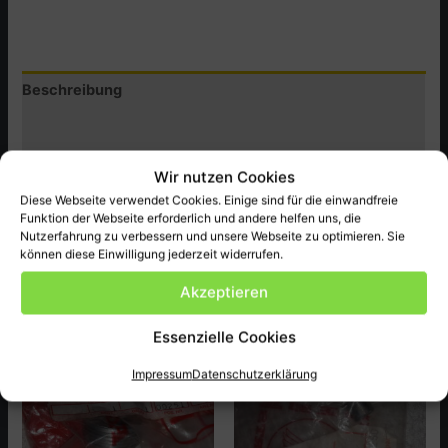
8mm,
CX500,Z,DZ,DC
Menge
Beschreibung
Zusätzliche Informationen
Produktsicherheit (GPSR)
Wir nutzen Cookies
Diese Webseite verwendet Cookies. Einige sind für die einwandfreie
Original Honda Ersatzteil Neu, passend bei CX500,Z,DZ,DC
Funktion der Webseite erforderlich und andere helfen uns, die
Nutzerfahrung zu verbessern und unsere Webseite zu optimieren. Sie
ect.
können diese Einwilligung jederzeit widerrufen.
Akzeptieren
Ähnliche Produkte
Essenzielle Cookies
Impressum
Datenschutzerklärung