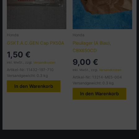
Honda
Honda
GSKT.A.C.GEN Cap PX50A
Pleullager (A Blau),
CBX650CD
1,50
€
9,00
€
inkl. MwSt., zzgl.
Versandkosten
Artikel-Nr.: 11432-197-710
inkl. MwSt., zzgl.
Versandkosten
Versandgewicht: 0.3 kg
Artikel-Nr.: 13214-ME5-004
Versandgewicht: 0.3 kg
In den Warenkorb
In den Warenkorb