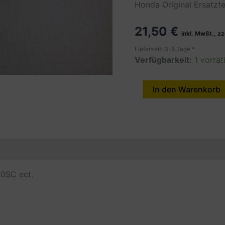
Honda Original Ersatzt
21,50
€
inkl. MwSt., zz
Lieferzeit: 3-5 Tage *
Verfügbarkeit:
1 vorrät
STAY.L.FR.WINKER,
In den Warenkorb
XL250SC
Menge
en
Produktsicherheit (GPSR)
50SC ect.