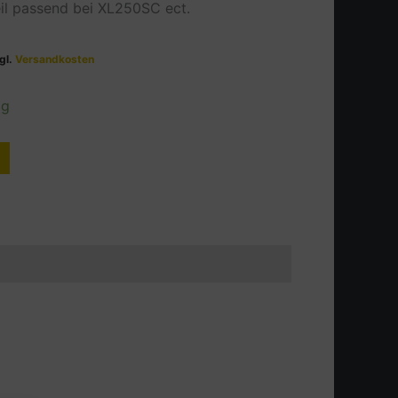
eil passend bei XL250SC ect.
gl.
Versandkosten
ig
Alternative: