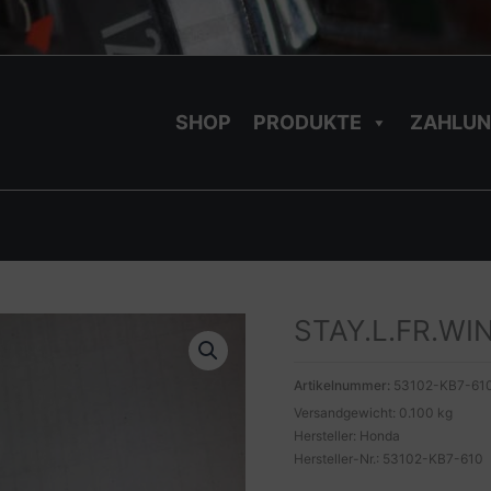
SHOP
PRODUKTE
ZAHLUN
STAY.L.FR.WI
Artikelnummer:
53102-KB7-61
Versandgewicht: 0.100 kg
Hersteller: Honda
Hersteller-Nr.: 53102-KB7-610