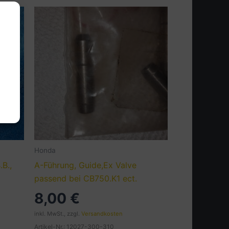
Honda
B.,
A-Führung, Guide,Ex Valve
passend bei CB750.K1 ect.
8,00
€
inkl. MwSt., zzgl.
Versandkosten
Artikel-Nr.: 12027-300-310