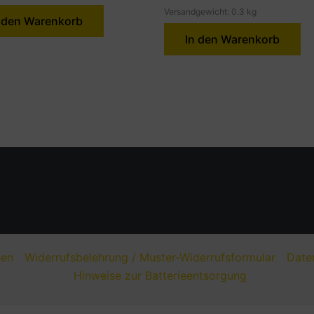
Versandgewicht: 0.3 kg
 den Warenkorb
In den Warenkorb
nen
Widerrufsbelehrung / Muster-Widerrufsformular
Date
Hinweise zur Batterieentsorgung