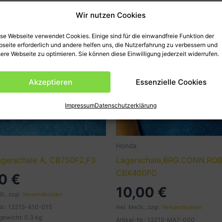
Wir nutzen Cookies
se Webseite verwendet Cookies. Einige sind für die einwandfreie Funktion der
seite erforderlich und andere helfen uns, die Nutzerfahrung zu verbessern und
ere Webseite zu optimieren. Sie können diese Einwilligung jederzeit widerrufen.
Akzeptieren
Essenzielle Cookies
Impressum
Datenschutzerklärung
Honda
lagerschale A, CB750F2,F3
Lagerschale,BRG.CONN.ROB.
CBX400FC
00
€
10,00
€
t., zzgl.
Versandkosten
Nr.: 13215-410-015
inkl. MwSt., zzgl.
Versandkosten
gewicht: 0.3 kg
Artikel-Nr.: 13215-MA7-000