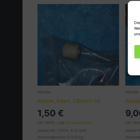
Die
Web
uns
Honda
Honda
Rubber, Insert, CB400T-PA
Pleul
1,50
€
9,
inkl. MwSt., zzgl.
Versandkosten
inkl. MwS
Artikel-Nr.: 12324-413-000
Artikel-
Versandgewicht: 0.010 kg
Versand