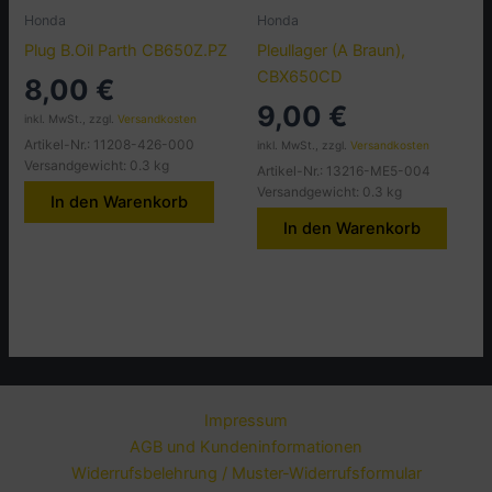
Honda
Honda
Plug B.Oil Parth CB650Z.PZ
Pleullager (A Braun),
CBX650CD
8,00
€
9,00
€
inkl. MwSt., zzgl.
Versandkosten
Artikel-Nr.: 11208-426-000
inkl. MwSt., zzgl.
Versandkosten
Versandgewicht: 0.3 kg
Artikel-Nr.: 13216-ME5-004
Versandgewicht: 0.3 kg
In den Warenkorb
In den Warenkorb
Impressum
AGB und Kundeninformationen
Widerrufsbelehrung / Muster-Widerrufsformular