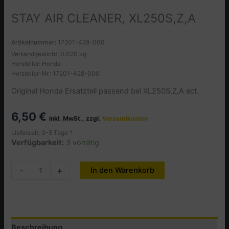
STAY AIR CLEANER, XL250S,Z,A
Artikelnummer:
17201-428-000
Versandgewicht: 0.020 kg
Hersteller: Honda
Hersteller-Nr.: 17201-428-000
Original Honda Ersatzteil passend bei XL250S,Z,A ect.
6,50
€
inkl. MwSt., zzgl.
Versandkosten
Lieferzeit: 3-5 Tage *
Verfügbarkeit:
3 vorrätig
STAY
-
+
In den Warenkorb
Alternative:
AIR
CLEANER,
XL250S,Z,A
Menge
Beschreibung